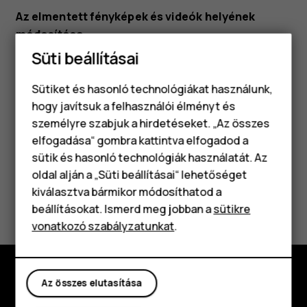
Az elmentett fényképek és videók helyének
módosítása
Süti beállításai
Koppintson a
Kamera
elemre.
Koppintson a
>
Beállítások
>
Tárhely
menu
Sütiket és hasonló technológiákat használunk,
lehetőségre.
hogy javítsuk a felhasználói élményt és
személyre szabjuk a hirdetéseket. „Az összes
elfogadása“ gombra kattintva elfogadod a
Okostelefonok
sütik és hasonló technológiák használatát. Az
Klasszikus telefonok
oldal alján a „Süti beállításai“ lehetőséget
kiválasztva bármikor módosíthatod a
Hasznosnak találtad?
Tartozékok
beállításokat. Ismerd meg jobban a
sütikre
vonatkozó szabályzatunkat
.
Táblagépek
Igen
Nem
Az összes elutasítása
Fedezd fel