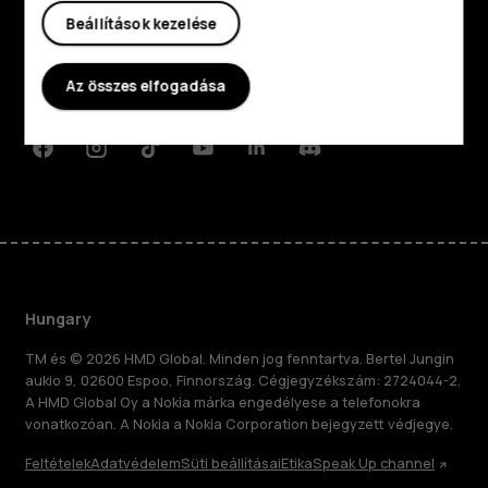
Rólunk
Beállítások kezelése
Planet and people
Az összes elfogadása
Támogatás
Facebook
Instagram
Tiktok
Youtube
Linkedin
Discord
Hungary
TM és © 2026 HMD Global. Minden jog fenntartva. Bertel Jungin
aukio 9, 02600 Espoo, Finnország. Cégjegyzékszám: 2724044-2.
A HMD Global Oy a Nokia márka engedélyese a telefonokra
vonatkozóan. A Nokia a Nokia Corporation bejegyzett védjegye.
Feltételek
Adatvédelem
Süti beállításai
Etika
Speak Up channel