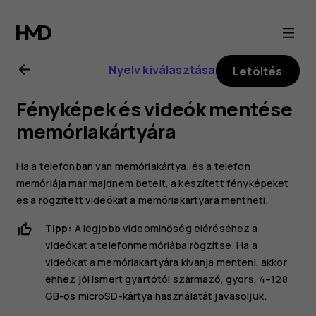
Nokia
8.1
Nyelv kiválasztása
Letöltés
felhasználói
Fényképek és videók mentése
kézikönyv
memóriakártyára
Ha a telefonban van memóriakártya, és a telefon
memóriája már majdnem betelt, a készített fényképeket
és a rögzített videókat a memóriakártyára mentheti.
Tipp:
A legjobb videominőség eléréséhez a
videókat a telefonmemóriába rögzítse. Ha a
videókat a memóriakártyára kívánja menteni, akkor
ehhez jól ismert gyártótól származó, gyors, 4–128
GB-os microSD-kártya használatát javasoljuk.