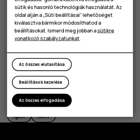
Okostelefonok
sütik és hasonló technológiák használatát. Az
Rádióállomás eltávolítása a kedvencek közül
Klasszikus telefonok
oldal alján a „Süti beállításai“ lehetőséget
Egy állomás hallgatása közben koppintson a
elemre.
star_border
kiválasztva bármikor módosíthatod a
Tartozékok
beállításokat. Ismerd meg jobban a
sütikre
Tipp:
Ha a telefon hangszóróján keresztül szeretne
vonatkozó szabályzatunkat
.
Táblagépek
rádióállomást hallgatni, akkor koppintson a
more_vert
Hangszóró be
lehetőségre. Tartsa csatlakoztatva a
headsetet.
Az összes elutasítása
Beállítások kezelése
Hasznosnak találtad?
Az összes elfogadása
Igen
Nem