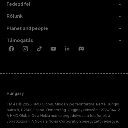
Fedezd fel
Rólunk
Planet and people
Támogatás
Facebook
Instagram
Tiktok
Youtube
Linkedin
Discord
Hungary
TM és © 2026 HMD Global. Minden jog fenntartva. Bertel Jungin
aukio 9, 02600 Espoo, Finnország. Cégjegyzékszám: 2724044-2.
A HMD Global Oy a Nokia márka engedélyese a telefonokra
vonatkozóan. A Nokia a Nokia Corporation bejegyzett védjegye.