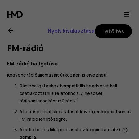
Nokia
8.1
Nyelv kiválasztása
Letöltés
felhasználói
FM-rádió
kézikönyv
FM-rádió hallgatása
Kedvenc rádióállomásait útközben is élvezheti.
Rádióhallgatáshoz kompatibilis headsetet kell
csatlakoztatni a telefonhoz. A headset
1
rádióantennaként működik.
A headset csatlakoztatását követően koppintson az
FM-rádió
lehetőségre.
A rádió be- és kikapcsolásához koppintson a(z)
power_settings_new
gombra.