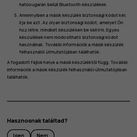
hatósugarán belüli Bluetooth-készülékek.
Amennyiben a másik készülék biztonsági kódot kér,
írja be azt. Az olyan biztonsági kódot, amelyet Ön
hoz létre, mindkét készüléken be kell írni. Egyes
készülékek nem módosítható biztonsági kódot
használnak. További információk a másik készülék
felhasználói útmutatójában találhatók.
A fogadott fájlok helye a másik készüléktől függ. További
információk a másik készülék felhasználói útmutatójában
találhatók.
Hasznosnak találtad?
Igen
Nem