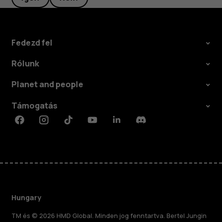
Fedezd fel
Rólunk
Planet and people
Támogatás
Facebook
Instagram
Tiktok
Youtube
Linkedin
Discord
Hungary
TM és © 2026 HMD Global. Minden jog fenntartva. Bertel Jungin