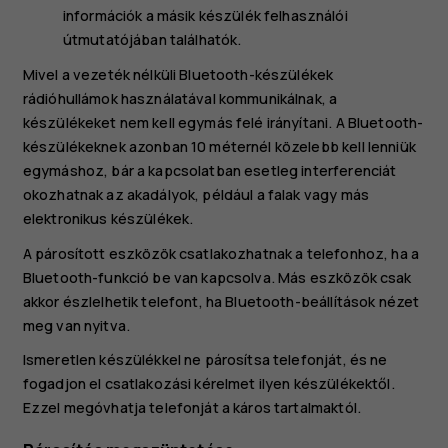
információk a másik készülék felhasználói
útmutatójában találhatók.
Mivel a vezeték nélküli Bluetooth-készülékek
rádióhullámok használatával kommunikálnak, a
készülékeket nem kell egymás felé irányítani. A Bluetooth-
készülékeknek azonban 10 méternél közelebb kell lenniük
egymáshoz, bár a kapcsolatban esetleg interferenciát
okozhatnak az akadályok, például a falak vagy más
elektronikus készülékek.
A párosított eszközök csatlakozhatnak a telefonhoz, ha a
Bluetooth-funkció be van kapcsolva. Más eszközök csak
akkor észlelhetik telefont, ha Bluetooth-beállítások nézet
meg van nyitva.
Ismeretlen készülékkel ne párosítsa telefonját, és ne
fogadjon el csatlakozási kérelmet ilyen készülékektől.
Ezzel megóvhatja telefonját a káros tartalmaktól.