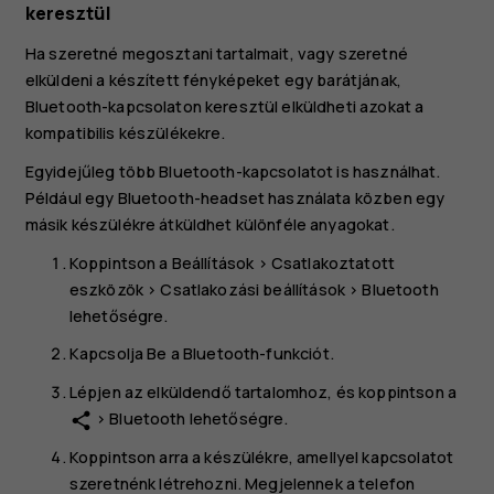
keresztül
Ha szeretné megosztani tartalmait, vagy szeretné
elküldeni a készített fényképeket egy barátjának,
Bluetooth-kapcsolaton keresztül elküldheti azokat a
kompatibilis készülékekre.
Egyidejűleg több Bluetooth-kapcsolatot is használhat.
Például egy Bluetooth-headset használata közben egy
másik készülékre átküldhet különféle anyagokat.
Koppintson a
Beállítások
>
Csatlakoztatott
eszközök
>
Csatlakozási beállítások
>
Bluetooth
lehetőségre.
Kapcsolja
Be
a
Bluetooth-funkciót
.
Lépjen az elküldendő tartalomhoz, és koppintson a
>
Bluetooth
lehetőségre.
share
Koppintson arra a készülékre, amellyel kapcsolatot
szeretnénk létrehozni. Megjelennek a telefon