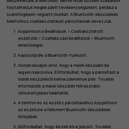
beszélhetünk a telefonon, illetve hívás közben szabadon
folytathatjuk megkezdett tevékenységünket, például a
számítógépen végzett munkát. A Bluetooth-készülékek
telefonhoz csatlakoztatását párosításnak nevezzük.
Koppintson a
Beállítások
>
Csatlakoztatott
eszközök
>
Csatlakozási beállítások
>
Bluetooth
lehetőségre.
Kapcsolja
Be
a
Bluetooth-funkciót
.
Gondoskodjon arról, hogy a másik készülék be
legyen kapcsolva. Előfordulhat, hogy a párosítást a
másik készülékről kell kezdeményeznie. További
információk a másik készülék felhasználói
útmutatójában találhatók.
A telefon és az eszköz párosításához koppintson
az eszközre a felismert Bluetooth-készülékek
listájában.
Előfordulhat, hogy be kell írni a jelszót. További