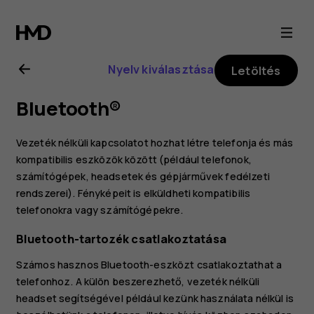
Nokia
8.1
Nyelv kiválasztása
Letöltés
felhasználói
Bluetooth®
kézikönyv
Vezeték nélküli kapcsolatot hozhat létre telefonja és más
kompatibilis eszközök között (például telefonok,
számítógépek, headsetek és gépjárművek fedélzeti
rendszerei). Fényképeit is elküldheti kompatibilis
telefonokra vagy számítógépekre.
Bluetooth-tartozék csatlakoztatása
Számos hasznos Bluetooth-eszközt csatlakoztathat a
telefonhoz. A külön beszerezhető, vezeték nélküli
headset segítségével például kezünk használata nélkül is