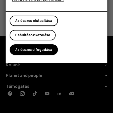
Táblagépek
Hasznosnak találtad?
Az összes elutasítása
Igen
Nem
Beállítások kezelése
Az összes elfogadása
Fedezd fel
Rólunk
Planet and people
Támogatás
Facebook
Instagram
Tiktok
Youtube
Linkedin
Discord