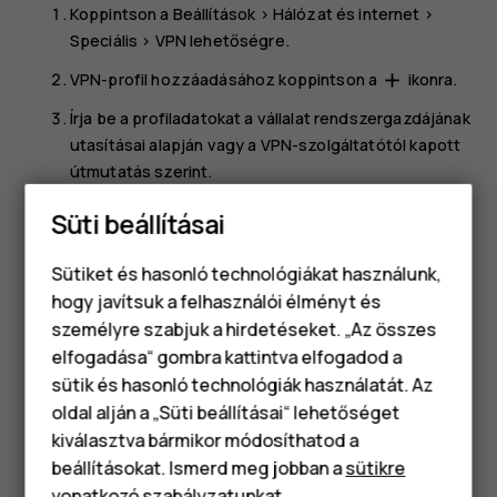
Koppintson a
Beállítások
>
Hálózat és internet
>
Speciális
>
VPN
lehetőségre.
VPN-profil hozzáadásához koppintson a
ikonra.
add
Írja be a profiladatokat a vállalat rendszergazdájának
utasításai alapján vagy a VPN-szolgáltatótól kapott
útmutatás szerint.
VPN-profil szerkesztése
Süti beállításai
Koppintson a
elemre a profil neve mellett.
settings
Sütiket és hasonló technológiákat használunk,
Módosítsa az információkat szükség szerint.
hogy javítsuk a felhasználói élményt és
személyre szabjuk a hirdetéseket. „Az összes
VPN-profil törlése
elfogadása“ gombra kattintva elfogadod a
Okostelefonok
sütik és hasonló technológiák használatát. Az
Koppintson a
elemre a profil neve mellett.
settings
Klasszikus telefonok
oldal alján a „Süti beállításai“ lehetőséget
Koppintson a
VPN ELFELEJTÉSE
lehetőségre.
kiválasztva bármikor módosíthatod a
Tartozékok
beállításokat. Ismerd meg jobban a
sütikre
vonatkozó szabályzatunkat
.