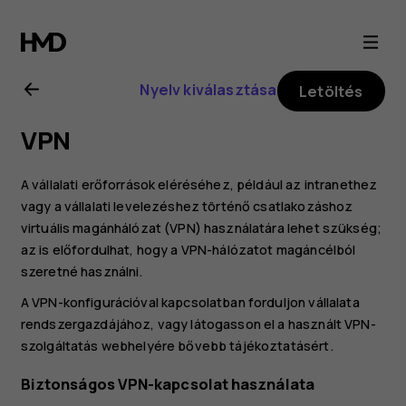
Nokia
8.1
Nyelv kiválasztása
Letöltés
felhasználói
VPN
kézikönyv
A vállalati erőforrások eléréséhez, például az intranethez
vagy a vállalati levelezéshez történő csatlakozáshoz
virtuális magánhálózat (VPN) használatára lehet szükség;
az is előfordulhat, hogy a VPN-hálózatot magáncélból
szeretné használni.
A VPN-konfigurációval kapcsolatban forduljon vállalata
rendszergazdájához, vagy látogasson el a használt VPN-
szolgáltatás webhelyére bővebb tájékoztatásért.
Biztonságos VPN-kapcsolat használata