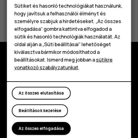
Sütiket és hasonló technológiákat használunk,
hogy javítsuk a felhasználói élményt és
Hasznosnak találtad?
személyre szabjuk a hirdetéseket. „Az összes
elfogadása“ gombra kattintva elfogadod a
Okostelefonok
Igen
Nem
sütik és hasonló technológiák használatát. Az
Klasszikus telefonok
oldal alján a „Süti beállításai“ lehetőséget
kiválasztva bármikor módosíthatod a
Tartozékok
beállításokat. Ismerd meg jobban a
sütikre
Fedezd fel
vonatkozó szabályzatunkat
.
Táblagépek
Rólunk
Planet and people
Az összes elutasítása
Támogatás
Beállítások kezelése
Facebook
Instagram
Tiktok
Youtube
Linkedin
Discord
Az összes elfogadása