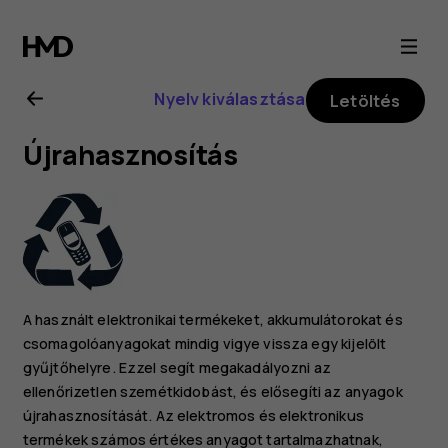
Nokia
8.1
Nyelv kiválasztása
Letöltés
felhasználói
Újrahasznosítás
kézikönyv
A használt elektronikai termékeket, akkumulátorokat és
csomagolóanyagokat mindig vigye vissza egy kijelölt
gyűjtőhelyre. Ezzel segít megakadályozni az
ellenőrizetlen szemétkidobást, és elősegíti az anyagok
újrahasznosítását. Az elektromos és elektronikus
termékek számos értékes anyagot tartalmazhatnak,