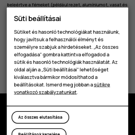
beleértve a fémeket (például rezet, alumíniumot, vasat és
magnéziumot) és a nemesfémeket (például aranyat,
Süti beállításai
ezüstöt és palládiumot). A készülék minden anyaga
újrahasznosítható nyersanyagként vagy energiaként.
Sütiket és hasonló technológiákat használunk,
hogy javítsuk a felhasználói élményt és
személyre szabjuk a hirdetéseket. „Az összes
elfogadása“ gombra kattintva elfogadod a
Okostelefonok
sütik és hasonló technológiák használatát. Az
Klasszikus telefonok
oldal alján a „Süti beállításai“ lehetőséget
Hasznosnak találtad?
kiválasztva bármikor módosíthatod a
Tartozékok
beállításokat. Ismerd meg jobban a
sütikre
Igen
Nem
vonatkozó szabályzatunkat
.
Táblagépek
Fedezd fel
Az összes elutasítása
Rólunk
Beállítások kezelése