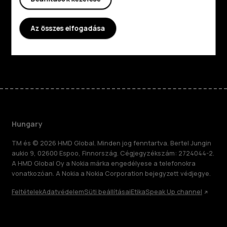
Planet and people
Az összes elfogadása
Támogatás
Facebook
Instagram
Tiktok
Youtube
Linkedin
Discord
Hungary
TM és © 2026 HMD Global. Minden jog fenntartva. Bertel Jungin
aukio 9, 02600 Espoo, Finnország. Cégjegyzékszám: 2724044-2.
A HMD Global Oy a Nokia márka engedélyese a telefonokra
vonatkozóan. A Nokia a Nokia Corporation bejegyzett védjegye.
Feltételek
Adatvédelem
Süti beállításai
Etika
Speak Up channel