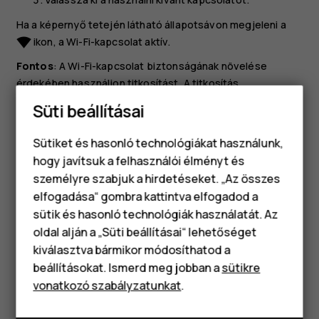
Ha a képernyő tetején látható állapotsávon megjeleni a
ikon, a Wi-Fi-kapcsolat aktív.
network_wifi
Fontos
: A Wi-Fi-kapcsolat biztonságának növelése
érdekében használjon titkosítást. A titkosítás
használatával csökkentheti annak kockázatát, hogy mások
Süti beállításai
hozzáférjenek az Ön adataihoz.
Sütiket és hasonló technológiákat használunk,
Tip:
Kapcsolja be a Wi-Fi-t, ha javítani szeretné a
hogy javítsuk a felhasználói élményt és
helymeghatározás pontosságát, amikor nem
személyre szabjuk a hirdetéseket. „Az összes
érhetők el a műholdjelek, például beltéri területeken
elfogadása“ gombra kattintva elfogadod a
Okostelefonok
vagy magas épületek között.
sütik és hasonló technológiák használatát. Az
Klasszikus telefonok
oldal alján a „Süti beállításai“ lehetőséget
kiválasztva bármikor módosíthatod a
Tartozékok
beállításokat. Ismerd meg jobban a
sütikre
vonatkozó szabályzatunkat
.
Táblagépek
Hasznosnak találtad?