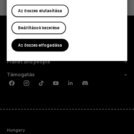
Igen
Nem
Az összes elutasítása
Beállítások kezelése
Fedezd fel
Az összes elfogadása
Rólunk
Planet and people
Támogatás
Facebook
Instagram
Tiktok
Youtube
Linkedin
Discord
Hungary