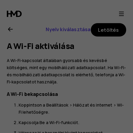
Nokia
8.1
Nyelv kiválasztása
Letöltés
felhasználói
A Wi-Fi aktiválása
kézikönyv
A Wi-Fi-kapcsolat általában gyorsabb és kevésbé
költséges, mint egy mobilhálózati adatkapcsolat. Ha Wi-Fi-
és mobilhálózati adatkapcsolat is elérhető, telefonja a Wi-
Fi-kapcsolatot használja.
A Wi-Fi bekapcsolása
Koppintson a
Beállítások
>
Hálózat és internet
>
Wi-
Fi
lehetőségre.
Kapcsolja
Be
a Wi-Fi-funkciót.
Válassza ki a használni kívánt kapcsolatot.