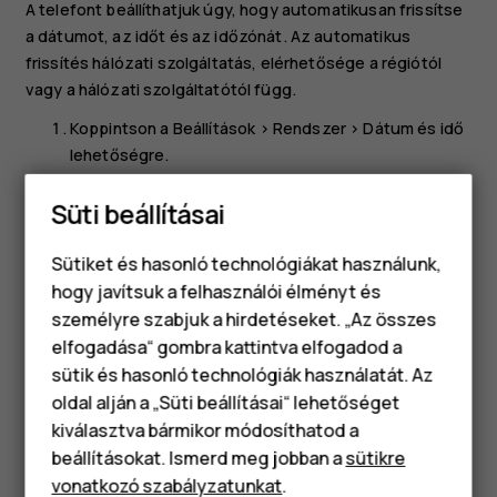
A telefont beállíthatjuk úgy, hogy automatikusan frissítse
a dátumot, az időt és az időzónát. Az automatikus
frissítés hálózati szolgáltatás, elérhetősége a régiótól
vagy a hálózati szolgáltatótól függ.
Koppintson a
Beállítások
>
Rendszer
>
Dátum és idő
lehetőségre.
Kapcsolja be az
Automatikus dátum és idő
funkciót.
Süti beállításai
Kapcsolja be az
Automatikus időzóna
funkciót.
Sütiket és hasonló technológiákat használunk,
Az óra átállítása a 24 órás megjelenítési
hogy javítsuk a felhasználói élményt és
formátumra
személyre szabjuk a hirdetéseket. „Az összes
elfogadása“ gombra kattintva elfogadod a
Okostelefonok
Koppintson a
Beállítások
>
Rendszer
>
Dátum és idő
sütik és hasonló technológiák használatát. Az
lehetőségre, és kapcsolja be a
24 órás formátum
Klasszikus telefonok
oldal alján a „Süti beállításai“ lehetőséget
használata
beállítást.
kiválasztva bármikor módosíthatod a
Tartozékok
beállításokat. Ismerd meg jobban a
sütikre
vonatkozó szabályzatunkat
.