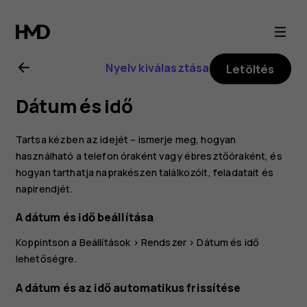
Nokia
8.1
Nyelv kiválasztása
Letöltés
felhasználói
Dátum és idő
kézikönyv
Tartsa kézben az idejét – ismerje meg, hogyan
használható a telefon óraként vagy ébresztőóraként, és
hogyan tarthatja naprakészen találkozóit, feladatait és
napirendjét.
A dátum és idő beállítása
Koppintson a
Beállítások
>
Rendszer
>
Dátum és idő
lehetőségre.
A dátum és az idő automatikus frissítése