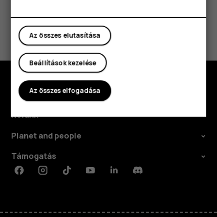
Táblagépek
Hasznosnak találtad?
Az összes elutasítása
Igen
Nem
Beállítások kezelése
Az összes elfogadása
Fedezd fel
Rólunk
Planet and people
Támogatás
Facebook
Instagram
Tiktok
Youtube
Linkedin
Discord