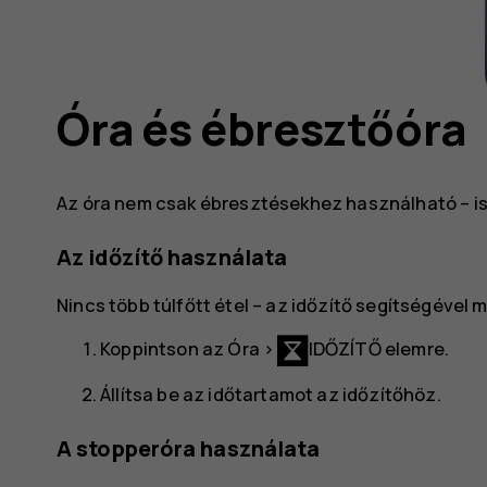
Óra és ébresztőóra
Az óra nem csak ébresztésekhez használható – i
Az időzítő használata
Nincs több túlfőtt étel – az időzítő segítségével m
Koppintson az
Óra
>
IDŐZÍTŐ
elemre.
Állítsa be az időtartamot az időzítőhöz.
A stopperóra használata