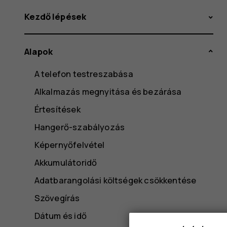
Kezdő lépések
Alapok
A telefon testreszabása
Alkalmazás megnyitása és bezárása
Értesítések
Hangerő-szabályozás
Képernyőfelvétel
Akkumulátoridő
Adatbarangolási költségek csökkentése
Szövegírás
Dátum és idő