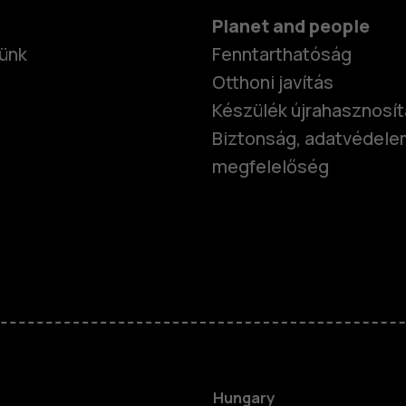
Planet and people
ünk
Fenntarthatóság
Otthoni javítás
Készülék újrahasznosí
Biztonság, adatvédele
megfelelőség
Okostelefo
Klasszikus 
Hungary