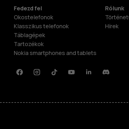
Fedezd fel
Rólunk
Okostelefonok
Történet
Klasszikus telefonok
Hírek
Táblagépek
Tartozékok
Nokia smartphones and tablets
Facebook
Instagram
Tiktok
Youtube
Linkedin
Discord