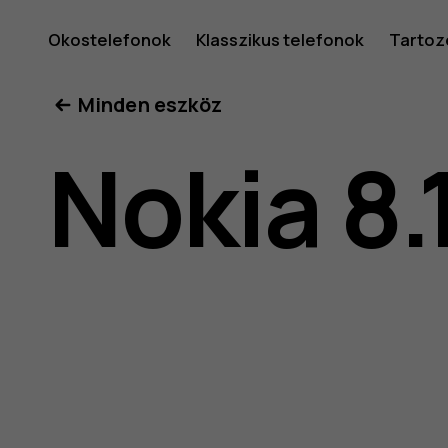
Nokia
Okostelefonok
Klasszikus telefonok
Tartoz
Minden eszköz
8.1
Nokia 8.
felhaszná
kéziköny