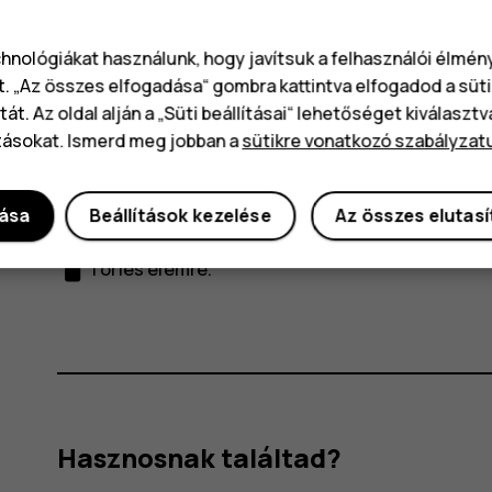
lehetőségre, majd válassza ki a kívánt időtartamo
chnológiákat használunk, hogy javítsuk a felhasználói élmé
Az ébresztés kikapcsolása
t. „Az összes elfogadása“ gombra kattintva elfogadod a süti
át. Az oldal alján a „Süti beállításai“ lehetőséget kiválaszt
Az ébresztés megszólalásakor csúsztassa a riasz
tásokat. Ismerd meg jobban a
sütikre vonatkozó szabályzat
Az ébresztés törlése
dása
Beállítások kezelése
Az összes elutas
access_alarm
Koppintson az
Óra
>
RIASZTÁS
elemre. Válassz
delete
Törlés
elemre.
Hasznosnak találtad?