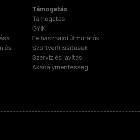
Támogatás
Támogatás
GYIK
tása
Felhasználói útmutatók
m és
Szoftverfrissítések
Szerviz és javítás
Akadálymentesség
nok
telefonok