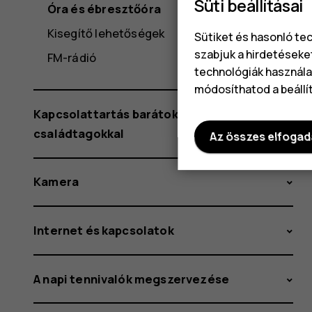
Süti beállításai
Óra és ébresztőóra
Kisegítő lehetőségek
Sütiket és hasonló te
szabjuk a hirdetéseke
FM-rádió
technológiák használat
módosíthatod a beállí
Kapcsolattartás barátokkal és
családtagokkal
Az összes elfoga
Kamera
Internet és kapcsolatok
A napi tennivalók megszervezése