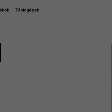
ékok
Táblagépek
1
lói
v