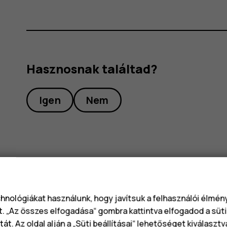
Hasznosnak találtad?
Igen
Nem
chnológiákat használunk, hogy javítsuk a felhasználói élmé
t. „Az összes elfogadása“ gombra kattintva elfogadod a süti
át. Az oldal alján a „Süti beállításai“ lehetőséget kiválaszt