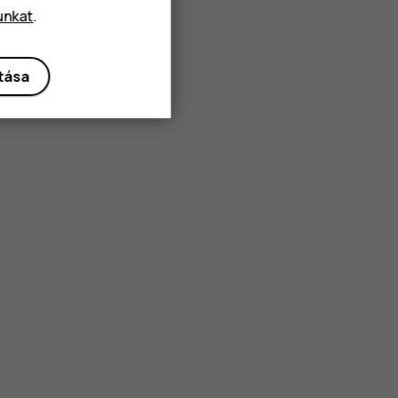
unkat
.
ítása