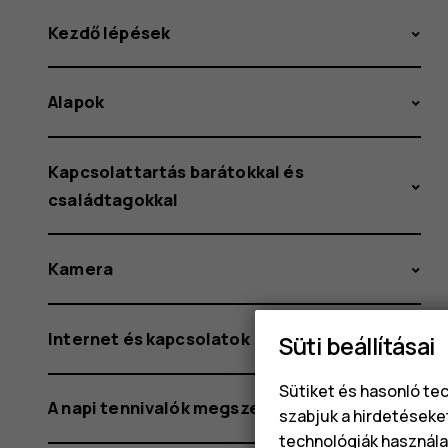
Kezdő lépések
Alapok
Kapcsolattartás barátokkal és
családtagokkal
Kamera
Internet és kapcsolatok
Süti beállításai
Sütiket és hasonló te
A napi tennivalók megszervezése
szabjuk a hirdetéseke
technológiák használat