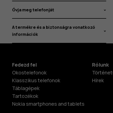
Óvja meg telefonját
A termékre és a biztonságra vonatkozó
információk
Fedezd fel
Rólunk
Okostelefonok
Történet
Klasszikus telefonok
Hírek
Táblagépek
Tartozékok
Nokia smartphones and tablets