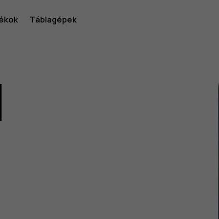
ékok
Táblagépek
1
lói
v