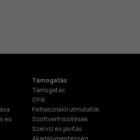
Támogatás
Támogatás
GYIK
tása
Felhasználói útmutatók
m és
Szoftverfrissítések
Szerviz és javítás
Akadálymentesség