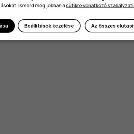
tásokat. Ismerd meg jobban a
sütikre vonatkozó szabályzat
dása
Beállítások kezelése
Az összes elutas