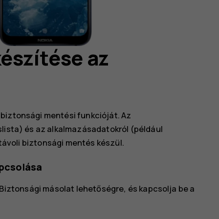
észítése az
biztonsági mentési funkcióját. Az
slista) és az alkalmazásadatokról (például
 távoli biztonsági mentés készül.
apcsolása
Biztonsági másolat
lehetőségre, és kapcsolja be a