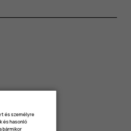
nyt és személyre
k és hasonló
va bármikor