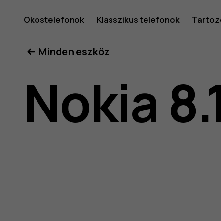
Nokia
Okostelefonok
Klasszikus telefonok
Tartoz
Minden eszköz
8.1
Nokia 8.
felhaszná
kéziköny