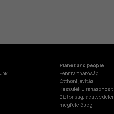
Planet and people
ünk
Fenntarthatóság
Otthoni javítás
Készülék újrahasznosí
Biztonság, adatvédele
megfelelőség