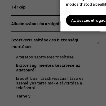
módosíthatod a beállí
Térkép
Az összes elfoga
Alkalmazások és szolgáltatások
Szoftverfrissítések és biztonsági
mentések
A telefon szoftveres frissítése
Biztonsági mentés készítése az
adatokról
Eredeti beállítások visszaállítása és
személyes tartalmak eltávolítása a
telefonról
Tárhely