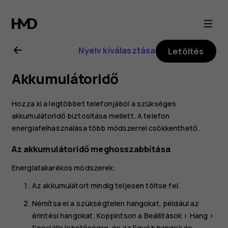
Nokia
8.1
Nyelv kiválasztása
Letöltés
felhasználói
Akkumulátoridő
kézikönyv
Hozza ki a legtöbbet telefonjából a szükséges
akkumulátoridő biztosítása mellett. A telefon
energiafelhasználása több módszerrel csökkenthető.
Az akkumulátoridő meghosszabbítása
Energiatakarékos módszerek:
Az akkumulátort mindig teljesen töltse fel.
Némítsa el a szükségtelen hangokat, például az
érintési hangokat. Koppintson a
Beállítások
>
Hang
>
Speciális
lehetőségre, és az
Egyéb hangok és