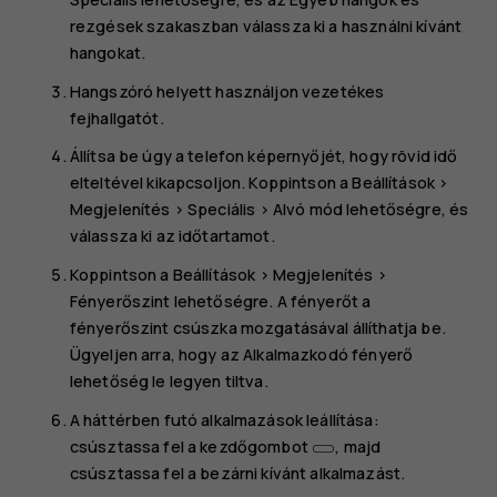
rezgések
szakaszban válassza ki a használni kívánt
hangokat.
Hangszóró helyett használjon vezetékes
fejhallgatót.
Állítsa be úgy a telefon képernyőjét, hogy rövid idő
elteltével kikapcsoljon. Koppintson a
Beállítások
>
Megjelenítés
>
Speciális
>
Alvó mód
lehetőségre, és
válassza ki az időtartamot.
Koppintson a
Beállítások
>
Megjelenítés
>
Fényerőszint
lehetőségre. A fényerőt a
fényerőszint csúszka mozgatásával állíthatja be.
Ügyeljen arra, hogy az
Alkalmazkodó fényerő
lehetőség le legyen tiltva.
A háttérben futó alkalmazások leállítása:
csúsztassa fel a kezdőgombot
, majd
csúsztassa fel a bezárni kívánt alkalmazást.