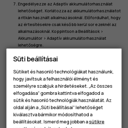
Engedélyezze az
Adaptív akkumulátorhasználat
lehetőséget. Korlátozza az akkumulátorhasználatot
a ritkán használt alkalmazásoknál. Előfordulhat, hogy
az értesítésekre csak később kerül sor ezeknél az
alkalmazásoknál. Koppintson a
Beállítások
>
Akkumulátor
>
Adaptív akkumulátorhasználat
lehetőségre.
Kapcsolja be az energiatakarékos módot:
Süti beállításai
koppintson a
Beállítások
>
Akkumulátor
>
Akkumulátorkímélő mód
lehetőségre, és kapcsolja
Sütiket és hasonló technológiákat használunk,
Be
.
hogy javítsuk a felhasználói élményt és
Csak a szükséges helyalapú szolgáltatások
személyre szabjuk a hirdetéseket. „Az összes
használata: kapcsolja ki a helyalapú
elfogadása“ gombra kattintva elfogadod a
Okostelefonok
szolgáltatásokat, ha nem használja azokat.
sütik és hasonló technológiák használatát. Az
Klasszikus telefonok
Koppintson a
Beállítások
>
Biztonság és hely
>
Hely
oldal alján a „Süti beállításai“ lehetőséget
lehetőségre, és tiltsa le a
Helyalapú szolgáltatások
kiválasztva bármikor módosíthatod a
Tartozékok
lehetőséget.
beállításokat. Ismerd meg jobban a
sütikre