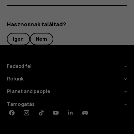
Hasznosnak találtad?
Igen
Nem
Fedezd fel
Rólunk
Planet and people
Támogatás
Facebook
Instagram
Tiktok
Youtube
Linkedin
Discord