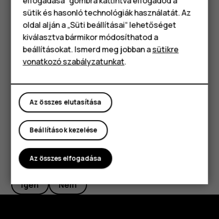
elfogadása“ gombra kattintva elfogadod a
Okostelefonok
Tipp:
Egy esemény szerkesztéséhez koppintson a
sütik és hasonló technológiák használatát. Az
kívánt eseményre, majd a
lehetőségre, és
mode_edit
Klasszikus telefonok
oldal alján a „Süti beállításai“ lehetőséget
szerkessze a kívánt adatokat.
kiválasztva bármikor módosíthatod a
Tartozékok
beállításokat. Ismerd meg jobban a
sütikre
Találkozó törlése
vonatkozó szabályzatunkat
.
Táblagépek
Koppintson az eseményre.
Koppintson a
>
Törlés
elemre.
more_vert
Az összes elutasítása
Beállítások kezelése
Az összes elfogadása
Hasznosnak találtad?
Igen
Nem