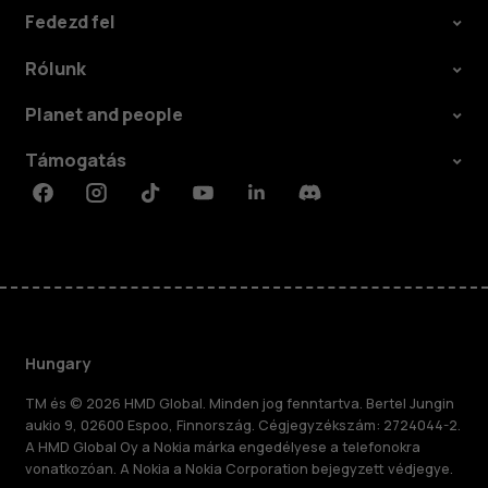
Fedezd fel
Rólunk
Planet and people
Támogatás
Facebook
Instagram
Tiktok
Youtube
Linkedin
Discord
Hungary
TM és © 2026 HMD Global. Minden jog fenntartva. Bertel Jungin
aukio 9, 02600 Espoo, Finnország. Cégjegyzékszám: 2724044-2.
A HMD Global Oy a Nokia márka engedélyese a telefonokra
vonatkozóan. A Nokia a Nokia Corporation bejegyzett védjegye.