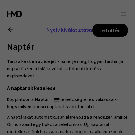
Nokia
8.1
Nyelv kiválasztása
Letöltés
felhasználói
Naptár
kézikönyv
Tartsa kézben az idejét – ismerje meg, hogyan tarthatja
naprakészen a találkozókat, a feladatokat és a
napirendeket.
A naptárak kezelése
Koppintson a
Naptár
>
lehetőségre, és válassza ki,
dehaze
hogy milyen típusú naptárat szeretne látni.
A naptárakat automatikusan létrehozza a rendszer, amikor
Ön hozzáad egy fiókot a telefonhoz. Új, naptárral
rendelkező fiók hozzáadásához lépjen az alkalmazások