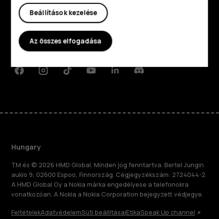
Beállítások kezelése
Rólunk
Planet and people
Az összes elfogadása
Támogatás
Facebook
Instagram
Tiktok
Youtube
Linkedin
Discord
Hungary
TM és © 2026 HMD Global. Minden jog fenntartva. Bertel Jungin
aukio 9, 02600 Espoo, Finnország. Cégjegyzékszám: 2724044-2.
A HMD Global Oy a Nokia márka engedélyese a telefonokra
vonatkozóan. A Nokia a Nokia Corporation bejegyzett védjegye.
Feltételek
Adatvédelem
Süti beállításai
Etika
Speak Up channel