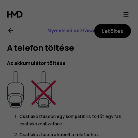
Nokia
8.1
Nyelv kiválasztása
Letöltés
felhasználói
A telefon töltése
kézikönyv
Az akkumulátor töltése
Csatlakoztasson egy kompatibilis töltőt egy fali
csatlakozóaljzathoz.
Csatlakoztassa a kábelt a telefonhoz.