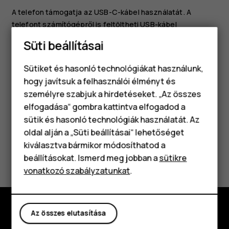
A telefon támogatja az USB-C-kábel használatát. A
telefont számítógépről is feltöltheti USB-kábel
segítségével, de úgy a művelet hosszabb ideig tarthat.
Süti beállításai
Abban az esetben, ha az akkumulátor teljesen lemerült, a
töltés jelzése lehet, hogy csak néhány perc múlva jelenik
Sütiket és hasonló technológiákat használunk,
meg.
hogy javítsuk a felhasználói élményt és
személyre szabjuk a hirdetéseket. „Az összes
elfogadása“ gombra kattintva elfogadod a
Okostelefonok
sütik és hasonló technológiák használatát. Az
Klasszikus telefonok
oldal alján a „Süti beállításai“ lehetőséget
kiválasztva bármikor módosíthatod a
Hasznosnak találtad?
Tartozékok
beállításokat. Ismerd meg jobban a
sütikre
vonatkozó szabályzatunkat
.
Táblagépek
Igen
Nem
Az összes elutasítása
Fedezd fel