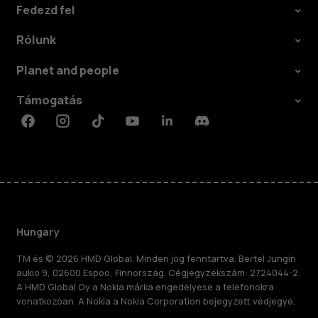
Fedezd fel
Rólunk
Planet and people
Támogatás
Facebook
Instagram
Tiktok
Youtube
Linkedin
Discord
Hungary
TM és © 2026 HMD Global. Minden jog fenntartva. Bertel Jungin
aukio 9, 02600 Espoo, Finnország. Cégjegyzékszám: 2724044-2.
A HMD Global Oy a Nokia márka engedélyese a telefonokra
vonatkozóan. A Nokia a Nokia Corporation bejegyzett védjegye.