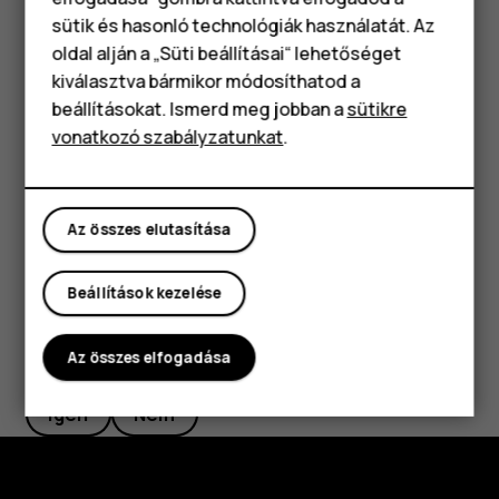
Okostelefonok
sütik és hasonló technológiák használatát. Az
Rádióállomás eltávolítása a kedvencek közül
Klasszikus telefonok
oldal alján a „Süti beállításai“ lehetőséget
Egy állomás hallgatása közben koppintson a
elemre.
star_border
kiválasztva bármikor módosíthatod a
Tartozékok
beállításokat. Ismerd meg jobban a
sütikre
Tipp:
Ha a telefon hangszóróján keresztül szeretne
vonatkozó szabályzatunkat
.
Táblagépek
rádióállomást hallgatni, akkor koppintson a
more_vert
Hangszóró be
lehetőségre. Tartsa csatlakoztatva a
headsetet.
Az összes elutasítása
Beállítások kezelése
Hasznosnak találtad?
Az összes elfogadása
Igen
Nem