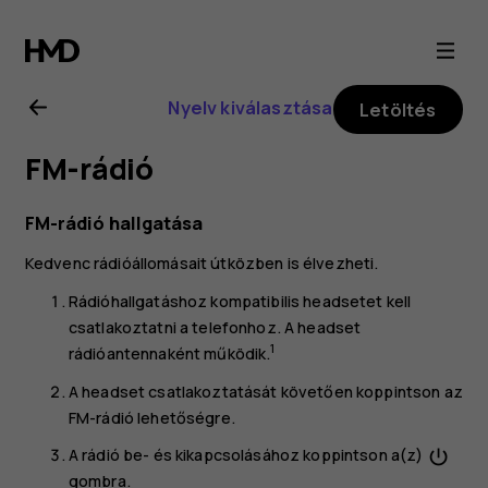
Nokia
8.1
Nyelv kiválasztása
Letöltés
felhasználói
FM-rádió
kézikönyv
FM-rádió hallgatása
Kedvenc rádióállomásait útközben is élvezheti.
Rádióhallgatáshoz kompatibilis headsetet kell
csatlakoztatni a telefonhoz. A headset
1
rádióantennaként működik.
A headset csatlakoztatását követően koppintson az
FM-rádió
lehetőségre.
A rádió be- és kikapcsolásához koppintson a(z)
power_settings_new
gombra.