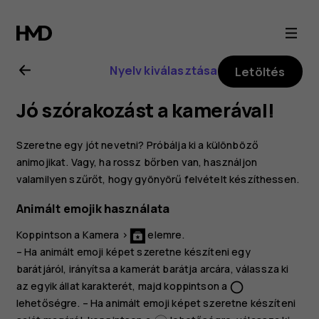
Nokia
8.1
Nyelv kiválasztása
Letöltés
felhasználói
Jó szórakozást a kamerával!
kézikönyv
Szeretne egy jót nevetni? Próbálja ki a különböző
animojikat. Vagy, ha rossz bőrben van, használjon
valamilyen szűrőt, hogy gyönyörű felvételt készíthessen.
Animált emojik használata
Koppintson a
Kamera
>
elemre.
– Ha animált emoji képet szeretne készíteni egy
barátjáról, irányítsa a kamerát barátja arcára, válassza ki
az egyik állat karakterét, majd koppintson a
panorama_fish_eye
lehetőségre. – Ha animált emoji képet szeretne készíteni