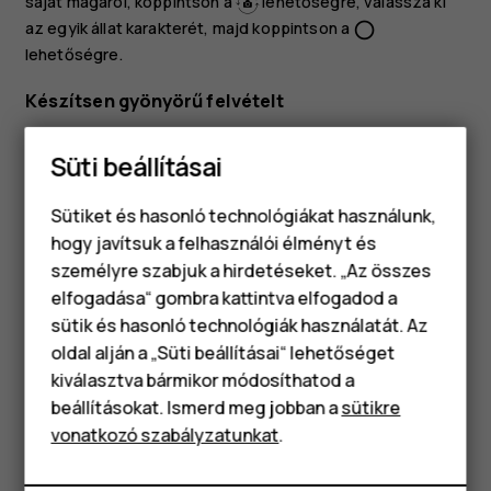
saját magáról, koppintson a
lehetőségre, válassza ki
az egyik állat karakterét, majd koppintson a
panorama_fish_eye
lehetőségre.
Készítsen gyönyörű felvételt
Még egy hosszú éjszakát követően is tökéletesen
Süti beállításai
nézhet ki. Készítsen önarcképet a szépségszűrővel.
Koppintson a
Kamera
>
elemre.
Sütiket és hasonló technológiákat használunk,
hogy javítsuk a felhasználói élményt és
Koppintson a
>
Szépség mód be
lehetőségre,
személyre szabjuk a hirdetéseket. „Az összes
majd húzza a csúszkát tetszése szerint.
elfogadása“ gombra kattintva elfogadod a
Okostelefonok
Koppintson a
elemre.
panorama_fish_eye
sütik és hasonló technológiák használatát. Az
Klasszikus telefonok
oldal alján a „Süti beállításai“ lehetőséget
kiválasztva bármikor módosíthatod a
Tartozékok
beállításokat. Ismerd meg jobban a
sütikre
vonatkozó szabályzatunkat
.
Táblagépek
Hasznosnak találtad?