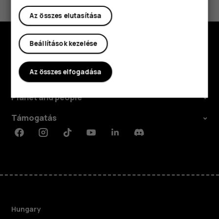
Igen
Nem
Az összes elutasítása
Beállítások kezelése
Fedezd fel
Az összes elfogadása
Rólunk
Planet and people
Támogatás
Facebook
Instagram
Tiktok
Youtube
Linkedin
Discord
Hungary