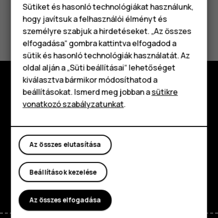
Sütiket és hasonló technológiákat használunk,
hogy javítsuk a felhasználói élményt és
Hasznosnak találtad?
személyre szabjuk a hirdetéseket. „Az összes
elfogadása“ gombra kattintva elfogadod a
Okostelefonok
Igen
Nem
sütik és hasonló technológiák használatát. Az
Klasszikus telefonok
oldal alján a „Süti beállításai“ lehetőséget
kiválasztva bármikor módosíthatod a
Tartozékok
beállításokat. Ismerd meg jobban a
sütikre
Fedezd fel
vonatkozó szabályzatunkat
.
Táblagépek
Rólunk
Planet and people
Az összes elutasítása
Támogatás
Beállítások kezelése
Facebook
Instagram
Tiktok
Youtube
Linkedin
Discord
Az összes elfogadása