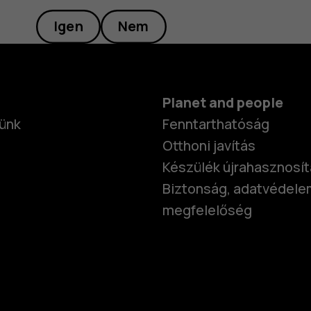
Igen
Nem
Planet and people
ünk
Fenntarthatóság
Otthoni javítás
Készülék újrahasznosí
Biztonság, adatvédele
megfelelőség