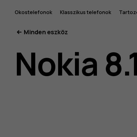
Nokia
Okostelefonok
Klasszikus telefonok
Tartoz
Minden eszköz
8.1
Nokia 8.
felhaszná
kéziköny