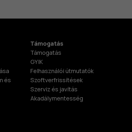
Támogatás
Támogatás
GYIK
tása
Felhasználói útmutatók
m és
Szoftverfrissítések
Szerviz és javítás
Akadálymentesség