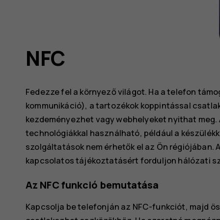
NFC
Fedezze fel a környező világot. Ha a telefon támo
kommunikáció), a tartozékok koppintással csatlak
kezdeményezhet vagy webhelyeket nyithat meg. A
technológiákkal használható, például a készülékk
szolgáltatások nem érhetők el az Ön régiójában. 
kapcsolatos tájékoztatásért forduljon hálózati s
Az NFC funkció bemutatása
Kapcsolja be telefonján az NFC-funkciót, majd ö