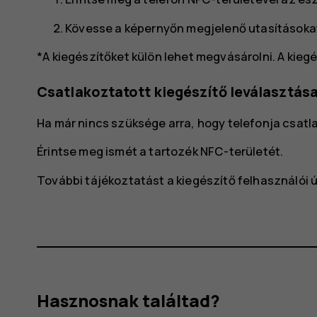
Kövesse a képernyőn megjelenő utasításoka
*A kiegészítőket külön lehet megvásárolni. A kieg
Csatlakoztatott kiegészítő leválasztás
Ha már nincs szüksége arra, hogy telefonja csatl
Érintse meg ismét a tartozék NFC-területét.
További tájékoztatást a kiegészítő felhasználói 
Hasznosnak találtad?