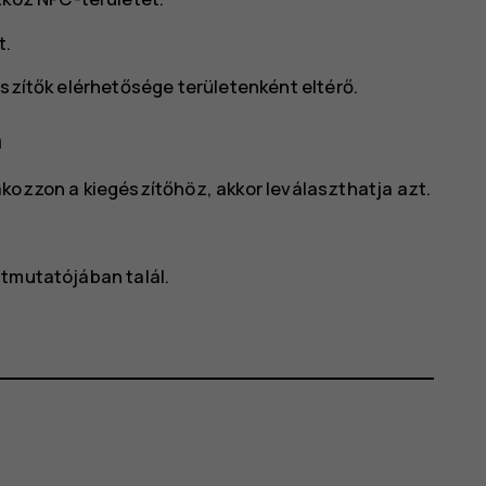
t.
észítők elérhetősége területenként eltérő.
a
akozzon a kiegészítőhöz, akkor leválaszthatja azt.
útmutatójában talál.