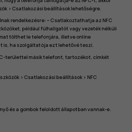
 hogy a telefonja támogatja-e az NFC-t, akkor
zök
>
Csatlakozási beállítások
lehetőségre.
lnak rendelkezésre: – Csatlakoztathatja az NFC
özöket, például fülhallgatót vagy vezeték nélküli
t tölthet le telefonjára, illetve online
t is, ha szolgáltatója ezt lehetővé teszi.
C-területtel másik telefont, tartozékot, címkét
eszközök
>
Csatlakozási beállítások
>
NFC
rnyő és a gombok feloldott állapotban vannak-e.