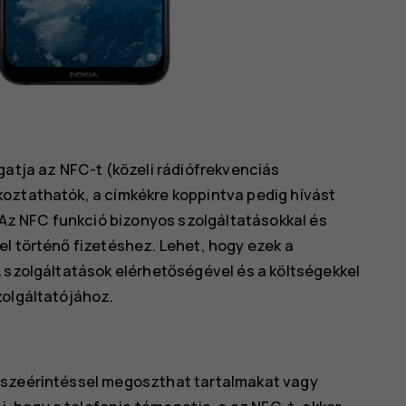
gatja az NFC-t (közeli rádiófrekvenciás
oztathatók, a címkékre koppintva pedig hívást
z NFC funkció bizonyos szolgáltatásokkal és
el történő fizetéshez. Lehet, hogy ezek a
A szolgáltatások elérhetőségével és a költségekkel
zolgáltatójához.
sszeérintéssel megoszthat tartalmakat vagy