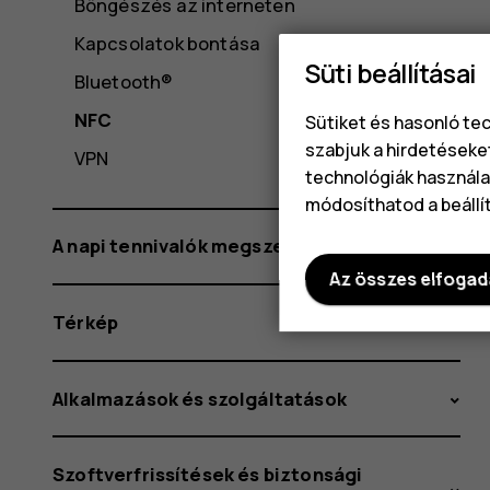
Böngészés az interneten
Kapcsolatok bontása
Süti beállításai
Bluetooth®
NFC
Sütiket és hasonló te
szabjuk a hirdetéseke
VPN
technológiák használat
módosíthatod a beállí
A napi tennivalók megszervezése
Az összes elfoga
Térkép
Alkalmazások és szolgáltatások
Szoftverfrissítések és biztonsági