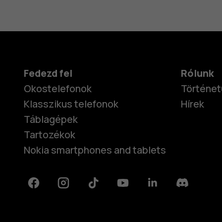
Fedezd fel
Rólunk
Okostelefonok
Történet
Klasszikus telefonok
Hírek
Táblagépek
Tartozékok
Nokia smartphones and tablets
Facebook
Instagram
Tiktok
Youtube
Linkedin
Discord