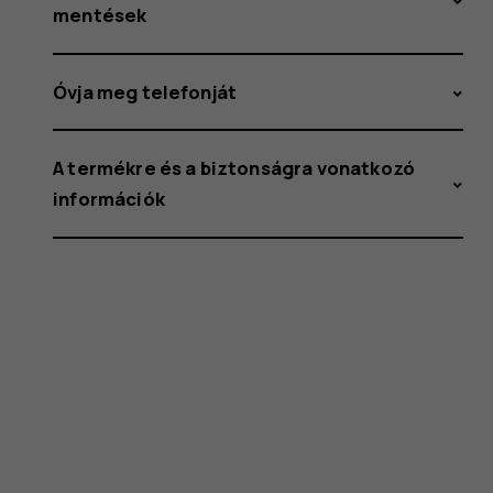
mentések
Óvja meg telefonját
A termékre és a biztonságra vonatkozó
információk