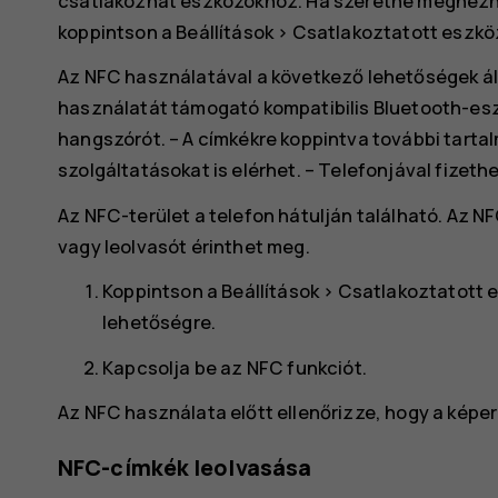
csatlakozhat eszközökhöz. Ha szeretné megnézni,
koppintson a
Beállítások
>
Csatlakoztatott eszkö
Az NFC használatával a következő lehetőségek ál
használatát támogató kompatibilis Bluetooth-eszk
hangszórót. – A címkékre koppintva további tartalma
szolgáltatásokat is elérhet. – Telefonjával fizethe
Az NFC-terület a telefon hátulján található. Az NF
vagy leolvasót érinthet meg.
Koppintson a
Beállítások
>
Csatlakoztatott 
lehetőségre.
Kapcsolja be az
NFC
funkciót.
Az NFC használata előtt ellenőrizze, hogy a képe
NFC-címkék leolvasása