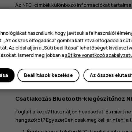
Az NFC-címkék különböző információkat tartalm
vagy névjegyet. A keresett információ egyetlen k
Egy címke leolvasásához koppintson a címkére te
chnológiákat használunk, hogy javítsuk a felhasználói élmé
Megjegyzés
: A fizetési és jegyvásárlási a
t. „Az összes elfogadása“ gombra kattintva elfogadod a süti
biztosítják. A HMD Global nem biztosít jótáll
át. Az oldal alján a „Süti beállításai“ lehetőséget kiválaszt
tásokat. Ismerd meg jobban a
sütikre vonatkozó szabályzat
alkalmazásokért vagy szolgáltatásokért a t
bármilyen pénzbeli érték elvesztésével kap
hogy újra kell telepítenie a hozzáadott kárty
dása
Beállítások kezelése
Az összes elutas
telepítenie a fizetési vagy jegyvásárlási al
Csatlakozás Bluetooth-kiegészítőhöz N
Foglalt a keze? Használjon headsetet. És miért n
hangszórót? Egyszerűen csak meg kell érinteni a t
Érintse meg a telefon NFC-területével az es