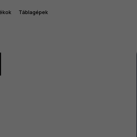
ékok
Táblagépek
1
lói
v