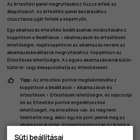
Az értesítési panel megnyitásához húzza lefelé az
állapotsávot. Az értesítési panel bezárásához
csúsztassa ujját felfelé a képernyőn.
Egy alkalmazás értesítési beállításainak módosításához
koppintson a
Beállítások
>
Alkalmazások és értesítések
lehetőségre, majd koppintson az alkalmazás nevére az
alkalmazásbeállítások megnyitásához. Koppintson az
Értesítések
lehetőségre. Az egyes alkalmazásoknál külön-
külön ki- vagy bekapcsolhatja az értesítéseket.
Tipp:
Az értesítési pontok megtekintéséhez
koppintson a
Beállítások
>
Alkalmazások és
értesítések
>
Értesítések
lehetőségre, és kapcsolja
be az
Értesítési pontok engedélyezése
lehetőséget. Ha értesítése van, és még nem
tekintette meg, akkor egy kis pont jelenik meg az
alkalmazás ikonján. Koppintson hosszan az ikonra a
rendelkezésre álló beállítások megtekintéséhez. A
Süti beállításai
megnyitáshoz koppintson az értesítésre, és az