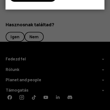
Hasznosnak találtad?
Igen
Nem
Fedezd fel
Rólunk
Planet and people
Támogatás
Facebook
Instagram
Tiktok
Youtube
Linkedin
Discord