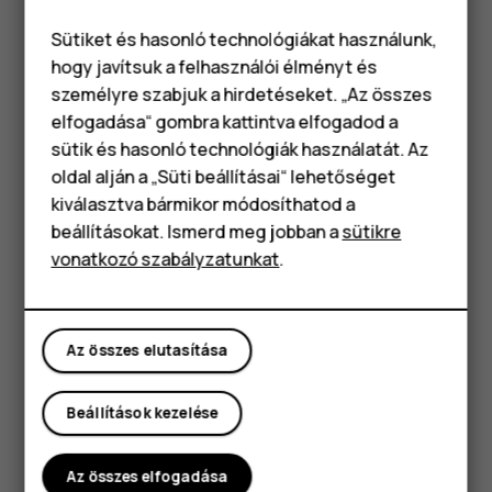
elvetéshez csúsztassa el.
Sütiket és hasonló technológiákat használunk,
hogy javítsuk a felhasználói élményt és
A gyorsbeállítási ikonok használata
személyre szabjuk a hirdetéseket. „Az összes
elfogadása“ gombra kattintva elfogadod a
Okostelefonok
sütik és hasonló technológiák használatát. Az
Klasszikus telefonok
oldal alján a „Süti beállításai“ lehetőséget
kiválasztva bármikor módosíthatod a
Tartozékok
beállításokat. Ismerd meg jobban a
sütikre
vonatkozó szabályzatunkat
.
Táblagépek
A funkciók aktiválásához koppintson a gyorsbeállítási
ikonokra az értesítési panelen. A további ikonok
Az összes elutasítása
megtekintéséhez húzza le a menüt.
Az ikonok átrendezéséhez koppintson a
elemre, majd
mode_edit
Beállítások kezelése
koppintson egy ikonra és tartsa nyomva, miközben
áthúzza egy másik helyre.
Az összes elfogadása