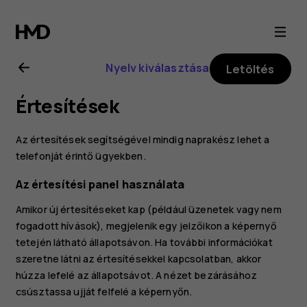
Nokia
8.1
Nyelv kiválasztása
Letöltés
felhasználói
Értesítések
kézikönyv
Az értesítések segítségével mindig naprakész lehet a
telefonját érintő ügyekben.
Az értesítési panel használata
Amikor új értesítéseket kap (például üzenetek vagy nem
fogadott hívások), megjelenik egy jelzőikon a képernyő
tetején látható állapotsávon. Ha további információkat
szeretne látni az értesítésekkel kapcsolatban, akkor
húzza lefelé az állapotsávot. A nézet bezárásához
csúsztassa ujját felfelé a képernyőn.