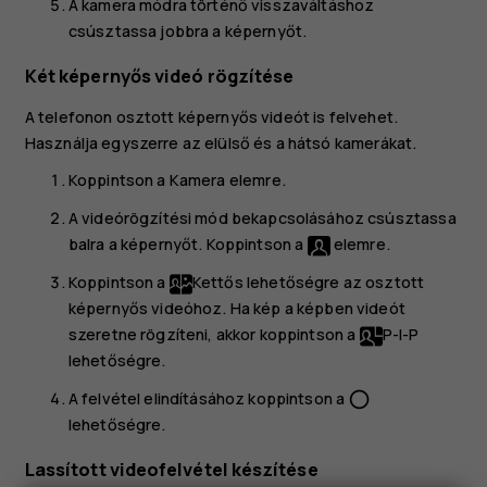
A kamera módra történő visszaváltáshoz
csúsztassa jobbra a képernyőt.
Két képernyős videó rögzítése
A telefonon osztott képernyős videót is felvehet.
Használja egyszerre az elülső és a hátsó kamerákat.
Koppintson a
Kamera
elemre.
A videórögzítési mód bekapcsolásához csúsztassa
balra a képernyőt. Koppintson a
elemre.
Koppintson a
Kettős
lehetőségre az osztott
képernyős videóhoz. Ha kép a képben videót
szeretne rögzíteni, akkor koppintson a
P-I-P
lehetőségre.
A felvétel elindításához koppintson a
panorama_fish_eye
lehetőségre.
Lassított videofelvétel készítése