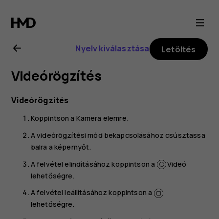
Nokia
8.1
Nyelv kiválasztása
Letöltés
felhasználói
Videórögzítés
kézikönyv
Videórögzítés
Koppintson a
Kamera
elemre.
A videórögzítési mód bekapcsolásához csúsztassa
balra a képernyőt.
A felvétel elindításához koppintson a
Videó
lehetőségre.
A felvétel leállításához koppintson a
lehetőségre.