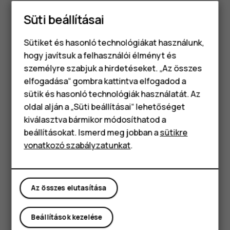
A videórögzítési mód bekapcsolásához csúsztassa
Süti beállításai
balra a képernyőt.
Koppintson a
Lassított felvétel
lehetőségre.
Sütiket és hasonló technológiákat használunk,
hogy javítsuk a felhasználói élményt és
A felvétel elindításához koppintson a
panorama_fish_eye
személyre szabjuk a hirdetéseket. „Az összes
lehetőségre.
elfogadása“ gombra kattintva elfogadod a
Okostelefonok
A felvétel leállításához koppintson a
sütik és hasonló technológiák használatát. Az
lehetőségre.
Klasszikus telefonok
oldal alján a „Süti beállításai“ lehetőséget
kiválasztva bármikor módosíthatod a
Élő videó megosztása
Tartozékok
beállításokat. Ismerd meg jobban a
sütikre
A telefon kamerájával élő videókat közvetíthet a
vonatkozó szabályzatunkat
.
Táblagépek
közösségi alkalmazásokra.
Koppintson a
Kamera
elemre. A videórögzítési mód
bekapcsolásához csúsztassa balra a képernyőt.
Az összes elutasítása
Koppintson a
lehetőségre, és válassza ki azt a
közösségimédia-fiókot, amelyet az élő
Beállítások kezelése
üzenetszórásra használni kíván.