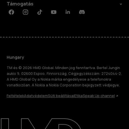
Támogatás
Facebook
Instagram
Tiktok
Youtube
Linkedin
Discord
Hungary
TM és © 2026 HMD Global. Minden jog fenntartva. Bertel Jungin
aukio 9, 02600 Espoo, Finnország. Cégjegyzékszám: 2724044-2.
A HMD Global Oy a Nokia márka engedélyese a telefonokra
vonatkozóan. A Nokia a Nokia Corporation bejegyzett védjegye.
Feltételek
Adatvédelem
Süti beállításai
Etika
Speak Up channel
Rólunk
Javítás, újrafelhasználás, újrahasznosítás