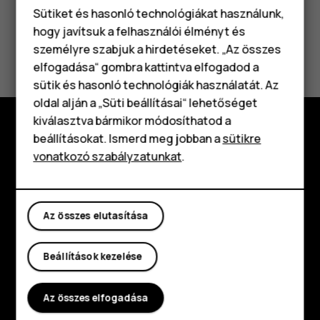
Sütiket és hasonló technológiákat használunk,
hogy javítsuk a felhasználói élményt és
Hasznosnak találtad?
személyre szabjuk a hirdetéseket. „Az összes
elfogadása“ gombra kattintva elfogadod a
Okostelefonok
Igen
Nem
sütik és hasonló technológiák használatát. Az
Klasszikus telefonok
oldal alján a „Süti beállításai“ lehetőséget
kiválasztva bármikor módosíthatod a
Tartozékok
beállításokat. Ismerd meg jobban a
sütikre
Fedezd fel
vonatkozó szabályzatunkat
.
Táblagépek
Rólunk
Planet and people
Az összes elutasítása
Támogatás
Beállítások kezelése
Facebook
Instagram
Tiktok
Youtube
Linkedin
Discord
Az összes elfogadása