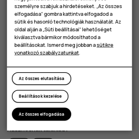
személyre szabjuk a hirdetéseket. „Az összes
Koppintson a
Kamera
elemre.
elfogadása“ gombra kattintva elfogadod a
Okostelefonok
Koppintson a
elemre. A gombon megjelennek az
sütik és hasonló technológiák használatát. Az
időzítő beállításai. Ha módosítani szeretné,
Klasszikus telefonok
oldal alján a „Süti beállításai“ lehetőséget
koppintson rá ismét.
kiválasztva bármikor módosíthatod a
Tartozékok
Állítsa be az időtartamot az időzítőhöz.
beállításokat. Ismerd meg jobban a
sütikre
vonatkozó szabályzatunkat
.
Táblagépek
Koppintson a
Fénykép
lehetőségre.
panorama_fish_eye
Kiváló minőségű fényképek készítése
A Kamera alkalmazásban koppintson a
>
Felbontás
menu
Az összes elutasítása
lehetőségre, majd állítsa be a kívánt felbontást.
Beállítások kezelése
Az összes elfogadása
Hasznosnak találtad?