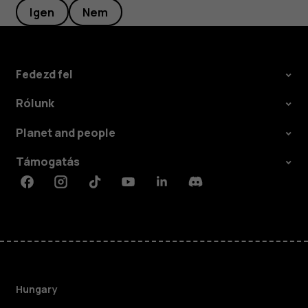
Igen
Nem
Fedezd fel
Rólunk
Planet and people
Támogatás
Facebook
Instagram
Tiktok
Youtube
Linkedin
Discord
Hungary