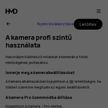
Nokia
8.1
Nyelv kiválasztása
Letöltés
felhasználói
A kamera profi szintű
kézikönyv
használata
Használjon különböző módokat a kamerán a fotók
minőségének javításához.
Ismerje meg a kamerabeállításokat
A Kamera alkalmazásban koppintson a
lehetőségre, ha
menu
többet szeretne megtudni az egyes beállításokról.
A kamera Pro üzemmódba állítása
Koppintson a
Kamera
>
Pro
elemre.