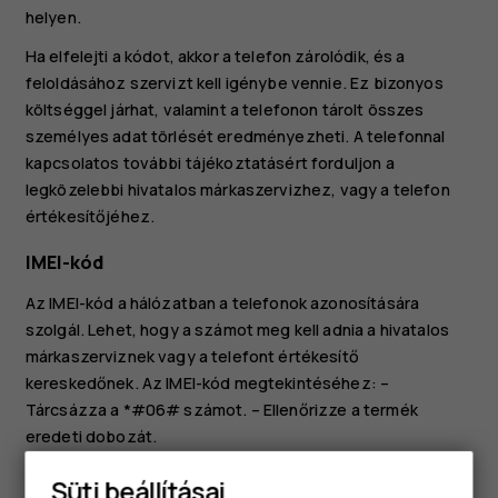
helyen.
Ha elfelejti a kódot, akkor a telefon zárolódik, és a
feloldásához szervizt kell igénybe vennie. Ez bizonyos
költséggel járhat, valamint a telefonon tárolt összes
személyes adat törlését eredményezheti. A telefonnal
kapcsolatos további tájékoztatásért forduljon a
legközelebbi hivatalos márkaszervizhez, vagy a telefon
értékesítőjéhez.
IMEI-kód
Az IMEI-kód a hálózatban a telefonok azonosítására
szolgál. Lehet, hogy a számot meg kell adnia a hivatalos
márkaszerviznek vagy a telefont értékesítő
kereskedőnek. Az IMEI-kód megtekintéséhez: –
Tárcsázza a *#06# számot. – Ellenőrizze a termék
eredeti dobozát.
Ha az IMEI-szám megtalálható a telefonon, akkor azt
Süti beállításai