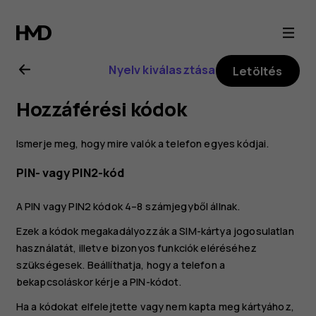
Nokia
G21
Nyelv kiválasztása
Letöltés
felhasználói
Hozzáférési kódok
kézikönyv
Ismerje meg, hogy mire valók a telefon egyes kódjai.
PIN- vagy PIN2-kód
A PIN vagy PIN2 kódok 4–8 számjegyből állnak.
Ezek a kódok megakadályozzák a SIM-kártya jogosulatlan
használatát, illetve bizonyos funkciók eléréséhez
szükségesek. Beállíthatja, hogy a telefon a
bekapcsoláskor kérje a PIN-kódot.
Ha a kódokat elfelejtette vagy nem kapta meg kártyához,