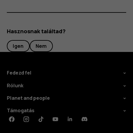
Hasznosnak találtad?
Igen
Nem
Fedezd fel
Rólunk
Planet and people
Támogatás
Facebook
Instagram
Tiktok
Youtube
Linkedin
Discord