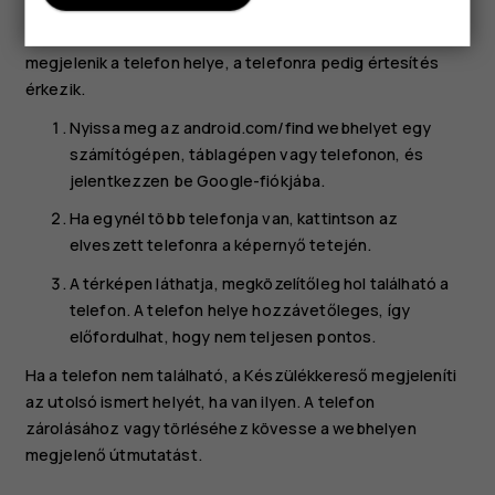
Amikor a Készülékkereső kapcsolódik telefonjához,
megjelenik a telefon helye, a telefonra pedig értesítés
érkezik.
Nyissa meg az android.com/find webhelyet egy
számítógépen, táblagépen vagy telefonon, és
jelentkezzen be Google-fiókjába.
Ha egynél több telefonja van, kattintson az
elveszett telefonra a képernyő tetején.
A térképen láthatja, megközelítőleg hol található a
telefon. A telefon helye hozzávetőleges, így
előfordulhat, hogy nem teljesen pontos.
Ha a telefon nem található, a Készülékkereső megjeleníti
az utolsó ismert helyét, ha van ilyen. A telefon
zárolásához vagy törléséhez kövesse a webhelyen
megjelenő útmutatást.