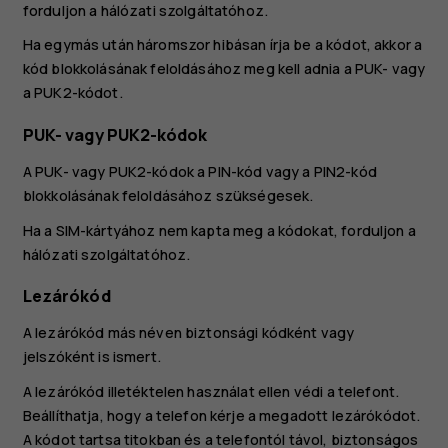
forduljon a hálózati szolgáltatóhoz.
Ha egymás után háromszor hibásan írja be a kódot, akkor a
kód blokkolásának feloldásához meg kell adnia a PUK- vagy
a PUK2-kódot.
PUK- vagy PUK2-kódok
A PUK- vagy PUK2-kódok a PIN-kód vagy a PIN2-kód
blokkolásának feloldásához szükségesek.
Ha a SIM-kártyához nem kapta meg a kódokat, forduljon a
hálózati szolgáltatóhoz.
Lezárókód
A lezárókód más néven biztonsági kódként vagy
jelszóként is ismert.
A lezárókód illetéktelen használat ellen védi a telefont.
Beállíthatja, hogy a telefon kérje a megadott lezárókódot.
A kódot tartsa titokban és a telefontól távol, biztonságos