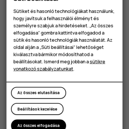
például a SIM-tálcára nyomtatva vagy a levehető fedél
alatt (ha a telefon rendelkezik ilyennel) találja.
Sütiket és hasonló technológiákat használunk,
hogy javítsuk a felhasználói élményt és
A telefon megkeresése és feloldása
személyre szabjuk a hirdetéseket. „Az összes
Ha elveszíti telefonját, akkor megkeresheti, zárolhatja
elfogadása“ gombra kattintva elfogadod a
Okostelefonok
vagy törölheti, ha bejelentkezett egy Google-fiókba. A
sütik és hasonló technológiák használatát. Az
Készülékkereső alapértelmezés szerint be van kapcsolva
Klasszikus telefonok
oldal alján a „Süti beállításai“ lehetőséget
a Google-fiókkal társított telefonokon.
kiválasztva bármikor módosíthatod a
Tartozékok
beállításokat. Ismerd meg jobban a
sütikre
A Készülékkereső használatához az elveszett telefonra
vonatkozó szabályzatunkat
.
igaznak kell lennie a következőknek:
Táblagépek
Bekapcsolva
Bejelentkezett egy Google Fiókba
Az összes elutasítása
Csatlakozva mobil adatkapcsolathoz vagy Wi-Fi-hez
Látható a Google Playen
Beállítások kezelése
Helymeghatározás bekapcsolva
Az összes elfogadása
Készülékkereső be van kapcsolva