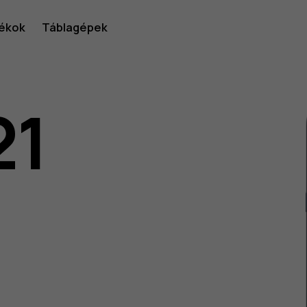
ékok
Táblagépek
21
lói
v