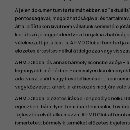
A jelen dokumentum tartalmát ebben az "aktuális
pontosságával, megbízhatóságával és tartalmáv
által előírtakon kívül nem vállalunk semmiféle jót
korlátozó jelleggel ideértve a forgalmazhatóságr
vélelmezett jótállást is. A HMD Global fenntartja 
előzetes értesítés nélkül átdolgozza vagy vissza
A HMD Global és annak bármely licencbe adója – 
legnagyobb mértékben – semmilyen körülmények k
adatvesztésért vagy bevételkiesésért, sem semmi
vagy közvetett kárért, a károkozás módjára való te
A HMD Global előzetes írásbeli engedélye nélkül 
egészben, bármilyen formában lemásolni, továbbít
fejlesztés elvét alkalmazza. A HMD Global fennta
ismertetett bármelyik terméket előzetes bejelent