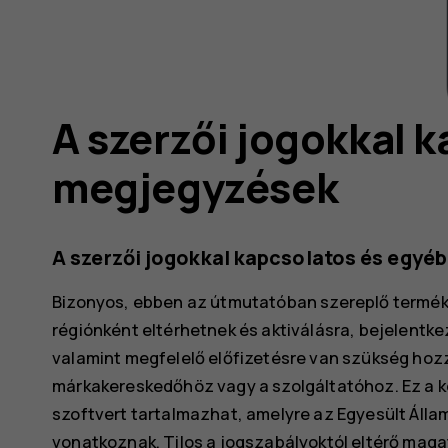
A szerzői jogokkal 
megjegyzések
A szerzői jogokkal kapcsolatos és egyé
Bizonyos, ebben az útmutatóban szereplő terméke
régiónként eltérhetnek és aktiválásra, bejelentk
valamint megfelelő előfizetésre van szükség hozz
márkakereskedőhöz vagy a szolgáltatóhoz. Ez a k
szoftvert tartalmazhat, amelyre az Egyesült Áll
vonatkoznak. Tilos a jogszabályoktól eltérő maga