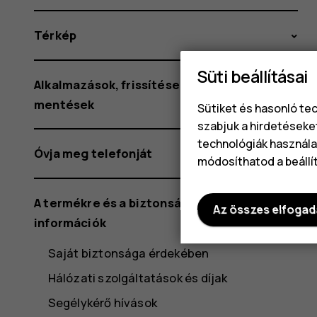
Térkép
Süti beállításai
Alkalmazások, frissítések és biztonsági
mentések
Sütiket és hasonló te
szabjuk a hirdetéseke
technológiák használat
Óvja meg telefonját
módosíthatod a beállí
A termékre és a biztonságra vonatkozó
Az összes elfoga
információk
Saját biztonsága érdekében
Hálózati szolgáltatások és díjak
Segélykérő hívások