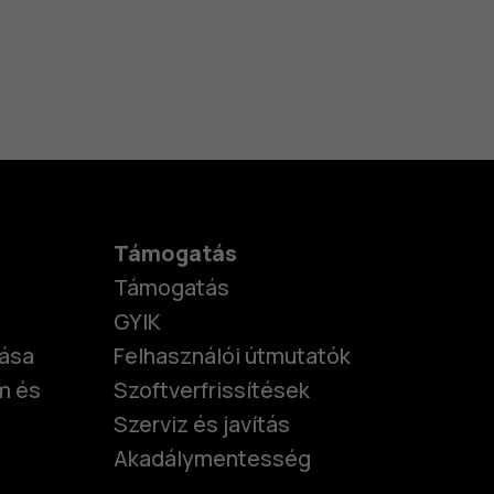
Támogatás
Támogatás
GYIK
tása
Felhasználói útmutatók
m és
Szoftverfrissítések
Szerviz és javítás
Akadálymentesség