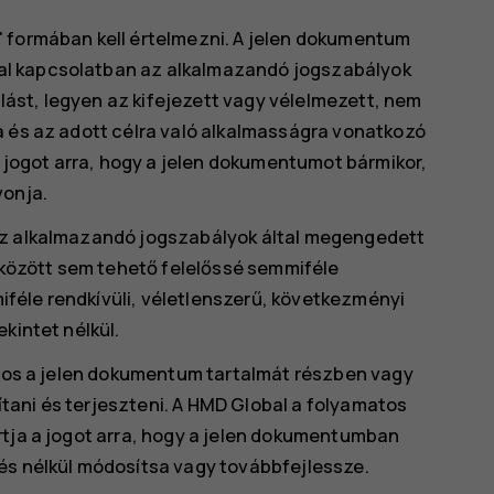
" formában kell értelmezni. A jelen dokumentum
al kapcsolatban az alkalmazandó jogszabályok
állást, legyen az kifejezett vagy vélelmezett, nem
a és az adott célra való alkalmasságra vonatkozó
a jogot arra, hogy a jelen dokumentumot bármikor,
vonja.
az alkalmazandó jogszabályok által megengedett
özött sem tehető felelőssé semmiféle
féle rendkívüli, véletlenszerű, következményi
kintet nélkül.
tilos a jelen dokumentum tartalmát részben vagy
ani és terjeszteni. A HMD Global a folyamatos
rtja a jogot arra, hogy a jelen dokumentumban
és nélkül módosítsa vagy továbbfejlessze.