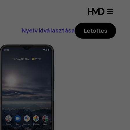
Nyelv kiválasztása
Letöltés