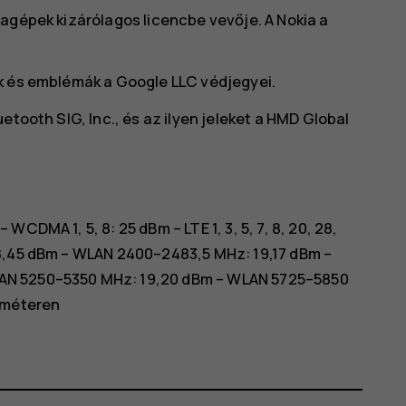
agépek kizárólagos licencbe vevője. A Nokia a
k és emblémák a Google LLC védjegyei.
etooth SIG, Inc., és az ilyen jeleket a HMD Global
CDMA 1, 5, 8: 25 dBm – LTE 1, 3, 5, 7, 8, 20, 28,
 8,45 dBm – WLAN 2400–2483,5 MHz: 19,17 dBm –
AN 5250–5350 MHz: 19,20 dBm – WLAN 5725–5850
0 méteren