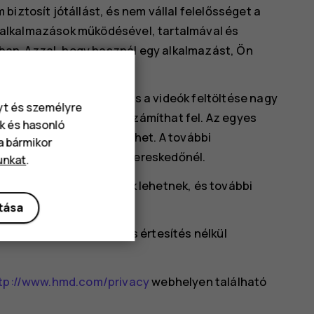
iztosít jótállást, és nem vállal felelősséget a
tt alkalmazások működésével, tartalmával és
an. Azzal, hogy használ egy alkalmazást, Ön
l rendelkezésre.
töltése, illetve a képek és a videók feltöltése nagy
nyt és személyre
az adatátvitelért díjat számíthat fel. Az egyes
k és hasonló
e térségenként eltérő lehet. A további
va bármikor
érdeklődjön a helyi márkakereskedőnél.
unkat
.
fikációk hálózatfüggőek lehetnek, és további
k.
ítása
ciók mindegyike előzetes értesítés nélkül
tp://www.hmd.com/privacy
webhelyen található