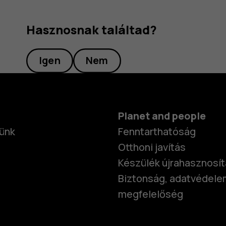
Hasznosnak találtad?
Igen
Nem
Planet and people
ünk
Fenntarthatóság
Otthoni javítás
Készülék újrahasznosí
Biztonság, adatvédele
megfelelőség