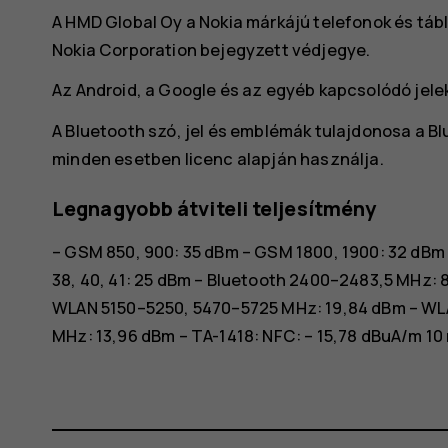
A HMD Global Oy a Nokia márkájú telefonok és tábl
Nokia Corporation bejegyzett védjegye.
Az Android, a Google és az egyéb kapcsolódó jele
A Bluetooth szó, jel és emblémák tulajdonosa a Blu
minden esetben licenc alapján használja.
Legnagyobb átviteli teljesítmény
– GSM 850, 900: 35 dBm – GSM 1800, 1900: 32 dBm – W
38, 40, 41: 25 dBm – Bluetooth 2400–2483,5 MHz:
WLAN 5150–5250, 5470–5725 MHz: 19,84 dBm – WL
MHz: 13,96 dBm – TA-1418: NFC: – 15,78 dBuA/m 1