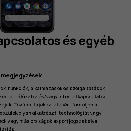
kapcsolatos és egyéb
b megjegyzések
k, funkciók, alkalmazások és szolgáltatások
ezésre, hálózatra és/vagy internetkapcsolatra,
ájuk. További tájékoztatásért forduljon a
észülék olyan alkatrészt, technológiát vagy
amok vagy más országok exportjogszabályai
tartás.