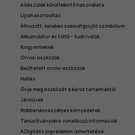
A készülék körültekintő használata
Újrahasznosítás
Áthúzott, kerekes szemétgyűjtő szimbólum
Akkumulátor és töltő – tudnivalók
Kisgyermekek
Orvosi eszközök
Beültetett orvosi eszközök
Hallás
Óvja meg eszközét a káros tartalmaktól
Járművek
Robbanásveszélyes környezetek
Tanúsítványokra vonatkozó információk
A Digitális jogvédelem ismertetése