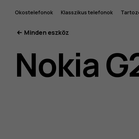
Nokia
Okostelefonok
Klasszikus telefonok
Tartoz
Minden eszköz
G21
Nokia G
felhaszná
kéziköny