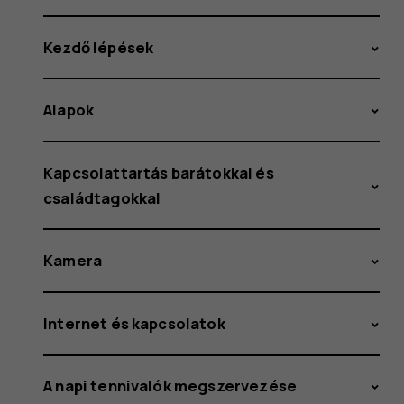
Kezdő lépések
Alapok
Kapcsolattartás barátokkal és
családtagokkal
Kamera
Internet és kapcsolatok
A napi tennivalók megszervezése