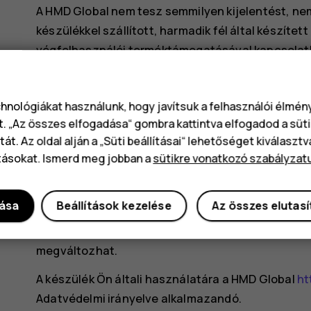
A HMD Global nem tesz semmilyen kijelentést, nem b
készülékkel szállított, harmadik fél által készíte
végfelhasználói terméktámogatásával kapcsolatb
elfogadja, hogy az alkalmazás adott állapotban ál
A térképek, a játékok, a zeneszámok és a videók le
chnológiákat használunk, hogy javítsuk a felhasználói élmé
mennyiségű adat átvitelével járhat. A szolgáltató 
t. „Az összes elfogadása“ gombra kattintva elfogadod a süti
termékek, szolgáltatások és funkciók elérhetőség
át. Az oldal alján a „Süti beállításai“ lehetőséget kiválaszt
részletekről és az elérhető nyelvi változatokról 
tásokat. Ismerd meg jobban a
sütikre vonatkozó szabályzat
Bizonyos szolgáltatások, funkciók és termékspeci
feltételek, kikötések és díjak vonatkozhatnak ráju
dása
Beállítások kezelése
Az összes elutas
A specifikációk, funkciók és egyéb termékinformá
megváltozhat.
A készülék Ön általi használatára a HMD Global
ht
Adatvédelmi irányelve alkalmazandó.