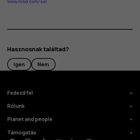
www.hmd.com/sar
.
Hasznosnak találtad?
Igen
Nem
Fedezd fel
Rólunk
Planet and people
Támogatás