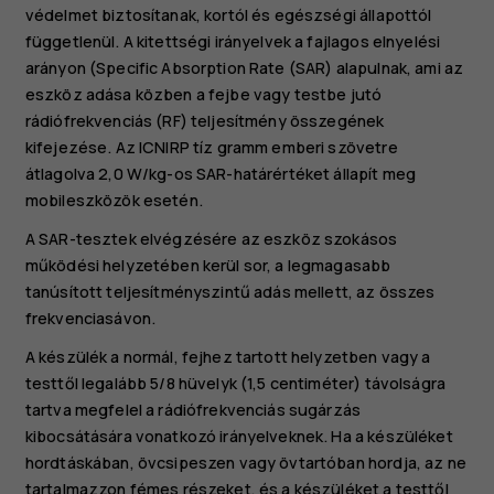
védelmet biztosítanak, kortól és egészségi állapottól
függetlenül. A kitettségi irányelvek a fajlagos elnyelési
arányon (Specific Absorption Rate (SAR) alapulnak, ami az
eszköz adása közben a fejbe vagy testbe jutó
rádiófrekvenciás (RF) teljesítmény összegének
kifejezése. Az ICNIRP tíz gramm emberi szövetre
átlagolva 2,0 W/kg-os SAR-határértéket állapít meg
mobileszközök esetén.
A SAR-tesztek elvégzésére az eszköz szokásos
működési helyzetében kerül sor, a legmagasabb
tanúsított teljesítményszintű adás mellett, az összes
frekvenciasávon.
A készülék a normál, fejhez tartott helyzetben vagy a
testtől legalább 5/8 hüvelyk (1,5 centiméter) távolságra
tartva megfelel a rádiófrekvenciás sugárzás
kibocsátására vonatkozó irányelveknek. Ha a készüléket
hordtáskában, övcsipeszen vagy övtartóban hordja, az ne
tartalmazzon fémes részeket, és a készüléket a testtől