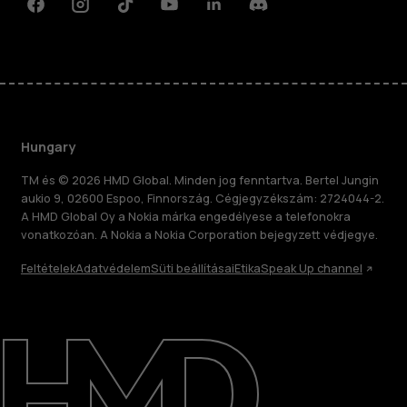
Facebook
Instagram
Tiktok
Youtube
Linkedin
Discord
Hungary
TM és © 2026 HMD Global. Minden jog fenntartva. Bertel Jungin
aukio 9, 02600 Espoo, Finnország. Cégjegyzékszám: 2724044-2.
A HMD Global Oy a Nokia márka engedélyese a telefonokra
vonatkozóan. A Nokia a Nokia Corporation bejegyzett védjegye.
Feltételek
Adatvédelem
Süti beállításai
Etika
Speak Up channel
Rólunk
Javítás, újrafelhasználás, újrahasznosítás
Támogatás