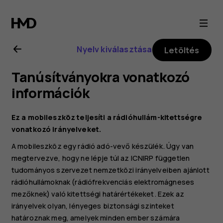
Nokia
G21
Nyelv kiválasztása
Letöltés
felhasználói
Tanúsítványokra vonatkozó
kézikönyv
információk
Ez a mobileszköz teljesíti a rádióhullám-kitettségre
vonatkozó irányelveket.
A mobileszköz egy rádió adó-vevő készülék. Úgy van
megtervezve, hogy ne lépje túl az ICNIRP független
tudományos szervezet nemzetközi irányelveiben ajánlott
rádióhullámoknak (rádiófrekvenciás elektromágneses
mezőknek) való kitettségi határértékeket. Ezek az
irányelvek olyan, lényeges biztonsági szinteket
határoznak meg, amelyek minden ember számára