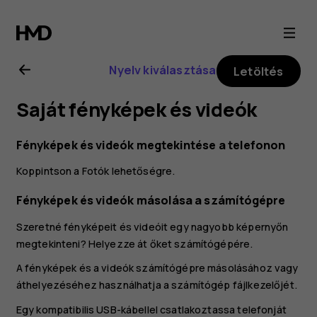
Nokia
G21
Nyelv kiválasztása
Letöltés
felhasználói
Saját fényképek és videók
kézikönyv
Fényképek és videók megtekintése a telefonon
Koppintson a
Fotók
lehetőségre.
Fényképek és videók másolása a számítógépre
Szeretné fényképeit és videóit egy nagyobb képernyőn
megtekinteni? Helyezze át őket számítógépére.
A fényképek és a videók számítógépre másolásához vagy
áthelyezéséhez használhatja a számítógép fájlkezelőjét.
Egy kompatibilis USB-kábellel csatlakoztassa telefonját