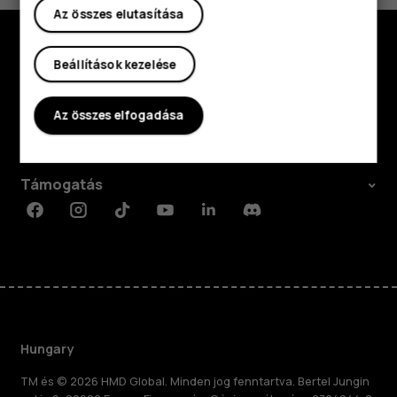
Az összes elutasítása
Beállítások kezelése
Fedezd fel
Rólunk
Az összes elfogadása
Planet and people
Támogatás
Facebook
Instagram
Tiktok
Youtube
Linkedin
Discord
Hungary
TM és © 2026 HMD Global. Minden jog fenntartva. Bertel Jungin