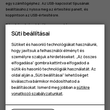
egy számítógéphez. Az USB-kapcsolat típusának
beállításához nyissa meg az értesítési panelt, és
koppintson az USB-értesítésre.
Fényképek és videók megosztása
Süti beállításai
Koppintson a
Fotók
menüpontra, koppintson a
megosztani kívánt fényképre, majd koppintson a
share
Sütiket és hasonló technológiákat használunk,
lehetőségre.
hogy javítsuk a felhasználói élményt és
Válassza ki a fényképekhez vagy videókhoz
személyre szabjuk a hirdetéseket. „Az összes
használni kívánt megosztási módot.
elfogadása“ gombra kattintva elfogadod a
Okostelefonok
sütik és hasonló technológiák használatát. Az
Klasszikus telefonok
oldal alján a „Süti beállításai“ lehetőséget
kiválasztva bármikor módosíthatod a
Tartozékok
beállításokat. Ismerd meg jobban a
sütikre
vonatkozó szabályzatunkat
.
Táblagépek
Hasznosnak találtad?
Igen
Nem