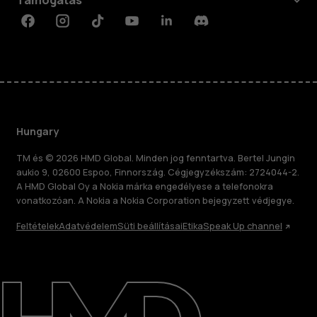
Facebook
Instagram
Tiktok
Youtube
Linkedin
Discord
Hungary
TM és © 2026 HMD Global. Minden jog fenntartva. Bertel Jungin
aukio 9, 02600 Espoo, Finnország. Cégjegyzékszám: 2724044-2.
A HMD Global Oy a Nokia márka engedélyese a telefonokra
vonatkozóan. A Nokia a Nokia Corporation bejegyzett védjegye.
Feltételek
Adatvédelem
Süti beállításai
Etika
Speak Up channel
Rólunk
Javítás, újrafelhasználás, újrahasznosítás