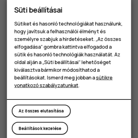
A készülék felületének tisztításához csak puha,
Süti beállításai
tiszta, száraz törlőkendőt használjon.
Ne fesse be a készüléket. A festék
Sütiket és hasonló technológiákat használunk,
használhatatlanná teheti azt.
hogy javítsuk a felhasználói élményt és
Tartsa távol a készüléket mágnestől és mágneses
személyre szabjuk a hirdetéseket. „Az összes
tértől.
elfogadása“ gombra kattintva elfogadod a
Okostelefonok
sütik és hasonló technológiák használatát. Az
A fontos adatok biztonságos tárolása érdekében
Klasszikus telefonok
oldal alján a „Süti beállításai“ lehetőséget
azokat legalább két különböző helyen tárolja,
kiválasztva bármikor módosíthatod a
például a készüléken, memóriakártyán vagy
Tartozékok
számítógépen, illetve jegyezze le a fontos
beállításokat. Ismerd meg jobban a
sütikre
adatokat.
vonatkozó szabályzatunkat
.
Táblagépek
Huzamosabb ideig tartó működés során a készülék
felmelegedhet. A legtöbb esetben ez nem utal hibára. A
készülék igyekszik elkerülni a túlmelegedést:
Az összes elutasítása
automatikusan lelassulhat, csökkentheti a kijelző
fényerejét videóhívás közben, alkalmazásokat zárhat be,
Beállítások kezelése
lekapcsolhatja a töltést, illetve szükség esetén