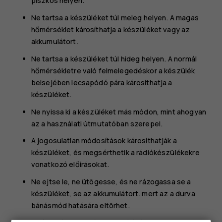
piszkos helyen.
Ne tartsa a készüléket túl meleg helyen. A magas
hőmérséklet károsíthatja a készüléket vagy az
akkumulátort.
Ne tartsa a készüléket túl hideg helyen. A normál
hőmérsékletre való felmelegedéskor a készülék
belsejében lecsapódó pára károsíthatja a
készüléket.
Ne nyissa ki a készüléket más módon, mint ahogyan
az a használati útmutatóban szerepel.
A jogosulatlan módosítások károsíthatják a
készüléket, és megsérthetik a rádiókészülékekre
vonatkozó előírásokat.
Ne ejtse le, ne ütögesse, és ne rázogassa se a
készüléket, se az akkumulátort. mert az a durva
bánásmód hatására eltörhet.