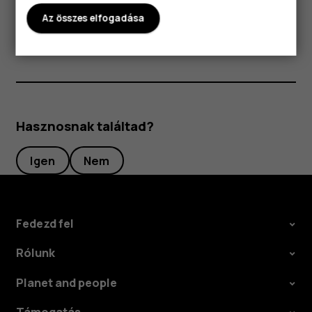
kikapcsolódhat. Ha a készülék nem működik megfelelően,
Az összes elfogadása
vigye el a legközelebbi hivatalos márkaszervizbe.
Hasznosnak találtad?
Igen
Nem
Fedezd fel
Rólunk
Planet and people
Támogatás