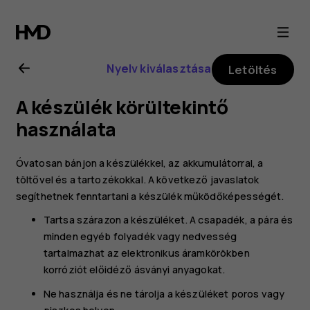
Nokia
G21
Nyelv kiválasztása
Letöltés
felhasználói
A készülék körültekintő
kézikönyv
használata
Óvatosan bánjon a készülékkel, az akkumulátorral, a
töltővel és a tartozékokkal. A következő javaslatok
segíthetnek fenntartani a készülék működőképességét.
Tartsa szárazon a készüléket. A csapadék, a pára és
minden egyéb folyadék vagy nedvesség
tartalmazhat az elektronikus áramkörökben
korróziót előidéző ásványi anyagokat.
Ne használja és ne tárolja a készüléket poros vagy