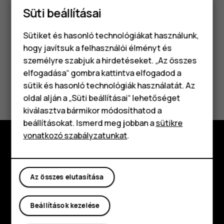
A kamera módra történő visszaváltáshoz koppintson
Süti beállításai
a
Fénykép
lehetőségre.
Sütiket és hasonló technológiákat használunk,
hogy javítsuk a felhasználói élményt és
személyre szabjuk a hirdetéseket. „Az összes
elfogadása“ gombra kattintva elfogadod a
Okostelefonok
Hasznosnak találtad?
sütik és hasonló technológiák használatát. Az
Klasszikus telefonok
oldal alján a „Süti beállításai“ lehetőséget
Igen
Nem
kiválasztva bármikor módosíthatod a
Tartozékok
beállításokat. Ismerd meg jobban a
sütikre
vonatkozó szabályzatunkat
.
Táblagépek
Fedezd fel
Rólunk
Az összes elutasítása
Planet and people
Beállítások kezelése
Támogatás