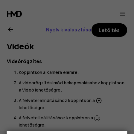
Nokia
G21
Nyelv kiválasztása
Letöltés
felhasználói
Videók
kézikönyv
Videórögzítés
Koppintson a
Kamera
elemre.
A videorögzítési mód bekapcsolásához koppintson
a
Videó
lehetőségre.
A felvétel elindításához koppintson a
adjust
lehetőségre.
A felvétel leállításához koppintson a
lehetőségre.