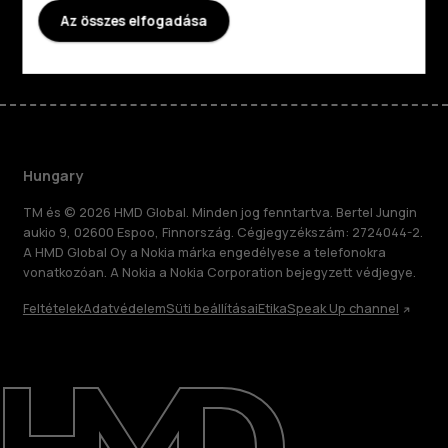
Az összes elfogadása
Facebook
Instagram
Tiktok
Youtube
Linkedin
Discord
Hungary
TM és © 2026 HMD Global. Minden jog fenntartva. Bertel Jungin
aukio 9, 02600 Espoo, Finnország. Cégjegyzékszám: 2724044-2.
A HMD Global Oy a Nokia márka engedélyese a telefonokra
vonatkozóan. A Nokia a Nokia Corporation bejegyzett védjegye.
Feltételek
Adatvédelem
Süti beállításai
Etika
Speak Up channel
Rólunk
Javítás, újrafelhasználás, újrahasznosítás
Támogatás