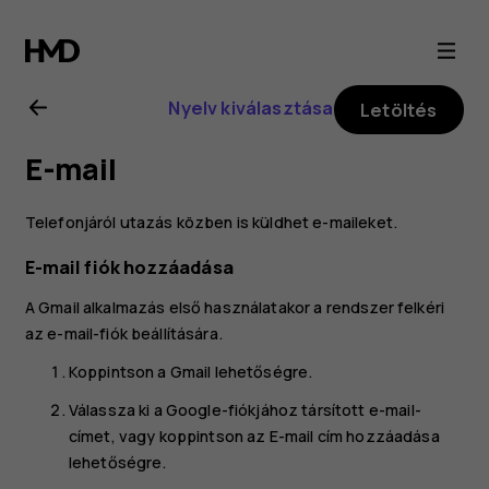
Nokia
G21
Nyelv kiválasztása
Letöltés
felhasználói
E-mail
kézikönyv
Telefonjáról utazás közben is küldhet e-maileket.
E-mail fiók hozzáadása
A Gmail alkalmazás első használatakor a rendszer felkéri
az e-mail-fiók beállítására.
Koppintson a
Gmail
lehetőségre.
Válassza ki a Google-fiókjához társított e-mail-
címet, vagy koppintson az
E-mail cím hozzáadása
lehetőségre.