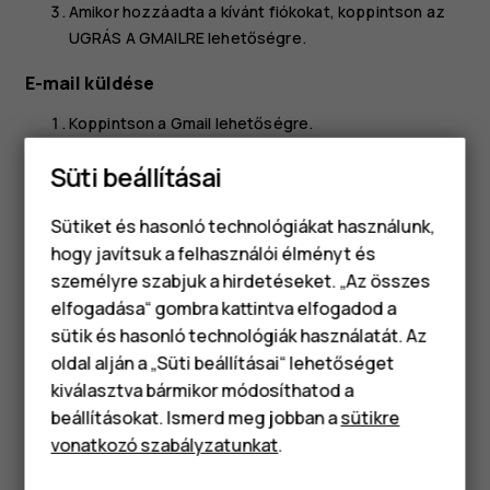
Amikor hozzáadta a kívánt fiókokat, koppintson az
UGRÁS A GMAILRE
lehetőségre.
E-mail küldése
Koppintson a
Gmail
lehetőségre.
Koppintson a
lehetőségre.
create
Süti beállításai
A
Címzett
mezőbe írjon be egy címet, vagy
Sütiket és hasonló technológiákat használunk,
koppintson a
>
Hozzáadás a névjegyzékből
more_vert
hogy javítsuk a felhasználói élményt és
lehetőségre.
személyre szabjuk a hirdetéseket. „Az összes
Írja be az üzenet tárgyát és szövegét.
elfogadása“ gombra kattintva elfogadod a
Okostelefonok
Koppintson a
lehetőségre.
send
sütik és hasonló technológiák használatát. Az
Klasszikus telefonok
oldal alján a „Süti beállításai“ lehetőséget
kiválasztva bármikor módosíthatod a
Tartozékok
beállításokat. Ismerd meg jobban a
sütikre
vonatkozó szabályzatunkat
.
Táblagépek
Hasznosnak találtad?