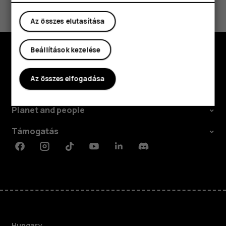
Igen
Nem
Az összes elutasítása
Beállítások kezelése
Fedezd fel
Az összes elfogadása
Rólunk
Planet and people
Támogatás
Facebook
Instagram
Tiktok
Youtube
Linkedin
Discord
Hungary