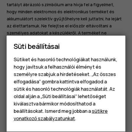
tartályt ábrázoló szimbólum arra hívja fel a figyelmet,
hogy minden elektromos és elektronikus terméket és
akkumulátort szelektív gyűjtőhelyre kell juttatni, ha lejárt
az élettartamuk. Ne felejtse el először eltávolítani a
személyes adatokat a készülékről. A terméket ne
helyezze kommunális/lakossági hulladék közé, hanem
Süti beállításai
vigye el a begyűjtőhelyre. Ha többet szeretne megtudni a
legközelebbi újrahasznosítási pontról, forduljon a helyi
Sütiket és hasonló technológiákat használunk,
hulladékkezelő hatósághoz, vagy olvassa el a HMD
hogy javítsuk a felhasználói élményt és
visszavételi programját és annak elérhetőségét az Ön
személyre szabjuk a hirdetéseket. „Az összes
országában:
elfogadása“ gombra kattintva elfogadod a
Okostelefonok
www.hmd.com/phones/support/topics/recycle
.
sütik és hasonló technológiák használatát. Az
Klasszikus telefonok
oldal alján a „Süti beállításai“ lehetőséget
kiválasztva bármikor módosíthatod a
Tartozékok
beállításokat. Ismerd meg jobban a
sütikre
vonatkozó szabályzatunkat
.
Táblagépek
Hasznosnak találtad?