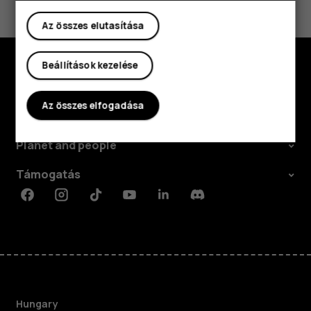
Igen
Nem
Az összes elutasítása
Beállítások kezelése
Fedezd fel
Az összes elfogadása
Rólunk
Planet and people
Támogatás
Facebook
Instagram
Tiktok
Youtube
Linkedin
Discord
Hungary