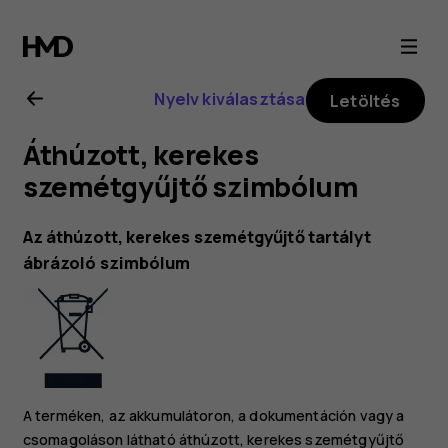
Nokia
G21
Nyelv kiválasztása
Letöltés
felhasználói
Áthúzott, kerekes
kézikönyv
szemétgyűjtő szimbólum
Az áthúzott, kerekes szemétgyűjtő tartályt
ábrázoló szimbólum
A terméken, az akkumulátoron, a dokumentáción vagy a
csomagoláson látható áthúzott, kerekes szemétgyűjtő