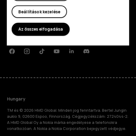
Fedezd fel
Beállítások kezelése
Rólunk
Planet and people
Az összes elfogadása
Támogatás
Facebook
Instagram
Tiktok
Youtube
Linkedin
Discord
Hungary
TM és © 2026 HMD Global. Minden jog fenntartva. Bertel Jungin
aukio 9, 02600 Espoo, Finnország. Cégjegyzékszám: 2724044-2.
A HMD Global Oy a Nokia márka engedélyese a telefonokra
vonatkozóan. A Nokia a Nokia Corporation bejegyzett védjegye.