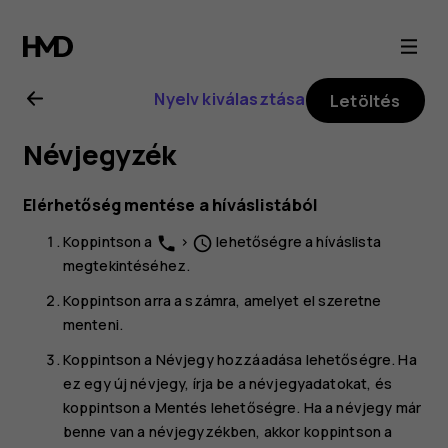
Nokia
G21
Nyelv kiválasztása
Letöltés
felhasználói
Névjegyzék
kézikönyv
Elérhetőség mentése a híváslistából
Koppintson a
>
lehetőségre a híváslista
phone
schedule
megtekintéséhez.
Koppintson arra a számra, amelyet el szeretne
menteni.
Koppintson a
Névjegy hozzáadása
lehetőségre. Ha
ez egy új névjegy, írja be a névjegyadatokat, és
koppintson a
Mentés
lehetőségre. Ha a névjegy már
benne van a névjegyzékben, akkor koppintson a