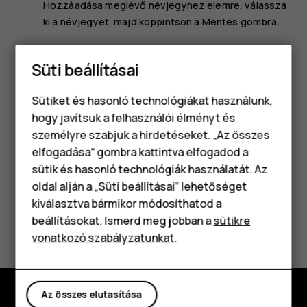
Hozzáadása meglévő névjegyhez
elemre, válassza
ki a névjegyet, majd koppintson a
Mentés
gombra.
Névjegy hozzáadása
Süti beállításai
Koppintson a
Névjegyek
>
+
lehetőségre.
Töltse ki az adatokat.
Sütiket és hasonló technológiákat használunk,
hogy javítsuk a felhasználói élményt és
Koppintson a
MENTÉS
gombra.
személyre szabjuk a hirdetéseket. „Az összes
elfogadása“ gombra kattintva elfogadod a
Okostelefonok
sütik és hasonló technológiák használatát. Az
Klasszikus telefonok
oldal alján a „Süti beállításai“ lehetőséget
kiválasztva bármikor módosíthatod a
Tartozékok
Hasznosnak találtad?
beállításokat. Ismerd meg jobban a
sütikre
vonatkozó szabályzatunkat
.
Táblagépek
Igen
Nem
Az összes elutasítása