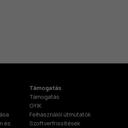
Támogatás
Támogatás
GYIK
tása
Felhasználói útmutatók
m és
Szoftverfrissítések