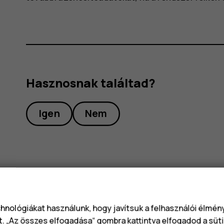
Hasznosnak találtad?
Igen
Nem
chnológiákat használunk, hogy javítsuk a felhasználói élmé
t. „Az összes elfogadása“ gombra kattintva elfogadod a süti