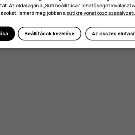
át. Az oldal alján a „Süti beállításai“ lehetőséget kiválaszt
tásokat. Ismerd meg jobban a
sütikre vonatkozó szabályzat
dása
Beállítások kezelése
Az összes elutas