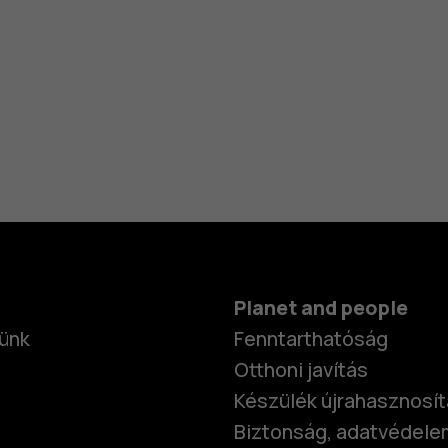
Planet and people
ünk
Fenntarthatóság
Otthoni javítás
Készülék újrahasznosí
Biztonság, adatvédele