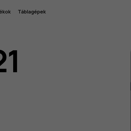
ékok
Táblagépek
21
lói
v