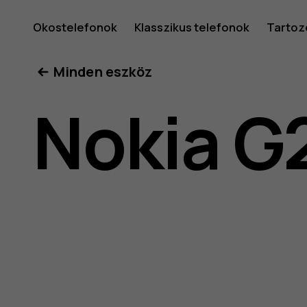
Nokia
Okostelefonok
Klasszikus telefonok
Tartoz
Minden eszköz
G21
Nokia G
felhaszná
kéziköny