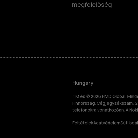
megfelelőség
Okostelefo
Klasszikus 
Hungary
Tartozékok
TM és © 2026 HMD Global. Minden
Finnország. Cégjegyzékszám: 2
znosítás
telefonokra vonatkozóan. A Noki
Táblagépek
Feltételek
Adatvédelem
Süti beál