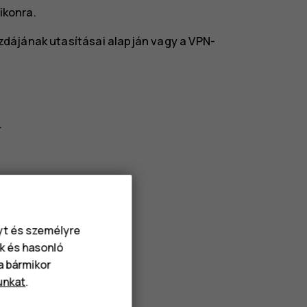
ikonra.
azdájának utasításai alapján vagy a VPN-
.
.
.
nyt és személyre
k és hasonló
va bármikor
unkat
.