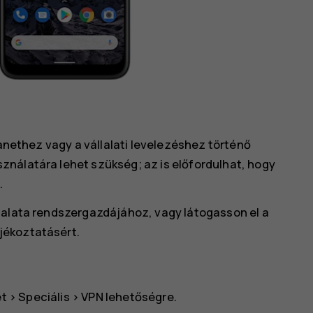
ranethez vagy a vállalati levelezéshez történő
nálatára lehet szükség; az is előfordulhat, hogy
.
lalata rendszergazdájához, vagy látogasson el a
jékoztatásért.
et
>
Speciális
>
VPN
lehetőségre.