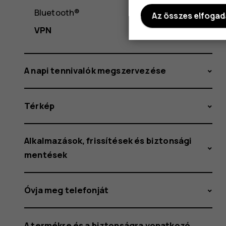
Bluetooth®
Az összes elfoga
VPN
A napi tennivalók megszervezése
Térkép
Alkalmazások, frissítések és biztonsági
mentések
Óvja meg telefonját
A termékre és a biztonságra vonatkozó