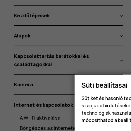
Kezdő lépések
Alapok
Kapcsolattartás barátokkal és
családtagokkal
Süti beállításai
Kamera
Sütiket és hasonló te
Internet és kapcsolatok
szabjuk a hirdetéseke
technológiák használat
A Wi-Fi aktiválása
módosíthatod a beállí
Böngészés az interneten