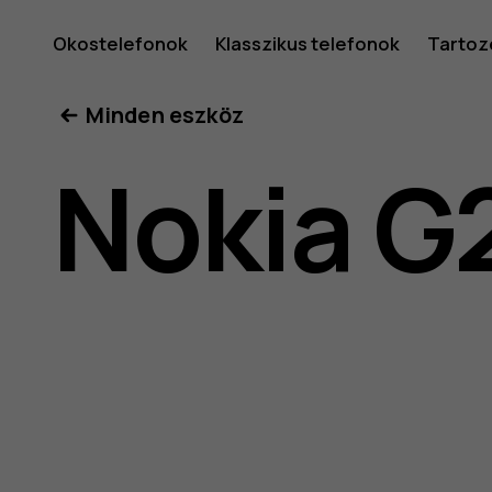
Nokia
Okostelefonok
Klasszikus telefonok
Tartoz
Minden eszköz
G21
Nokia G
felhaszná
kéziköny