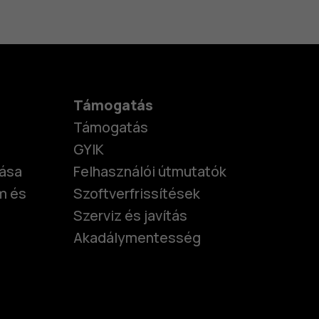
Támogatás
Támogatás
GYIK
tása
Felhasználói útmutatók
m és
Szoftverfrissítések
Szerviz és javítás
Akadálymentesség