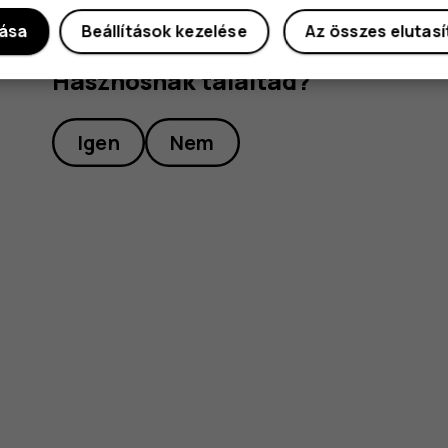
dása
Beállítások kezelése
Az összes elutas
Hasznosnak találtad?
Igen
Nem