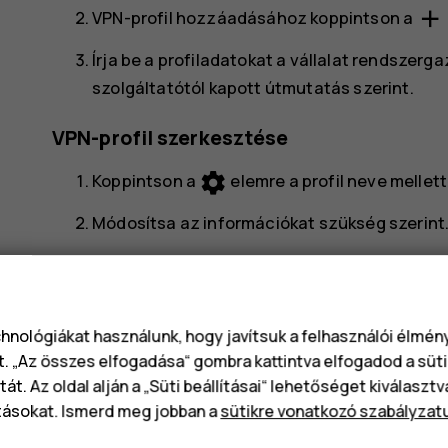
add
VPN-profil hozzáadásához koppintson a
Írja be a profiladatokat a vállalat rendszerg
szolgáltatótól kapott útmutatás szerint.
VPN-profil szerkesztése
settings
Koppintson a
elemre a profil neve mellett
Módosítsa az információkat szükség szerint
VPN-profil törlése
settings
Koppintson a
elemre a profil neve mellett
chnológiákat használunk, hogy javítsuk a felhasználói élmé
Koppintson az
ELFELEJT
lehetőségre.
t. „Az összes elfogadása“ gombra kattintva elfogadod a süti
át. Az oldal alján a „Süti beállításai“ lehetőséget kiválaszt
tásokat. Ismerd meg jobban a
sütikre vonatkozó szabályzat