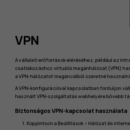
VPN
A vállalati erőforrások eléréséhez, például az int
csatlakozáshoz virtuális magánhálózat (VPN) hasz
a VPN-hálózatot magáncélból szeretné használni
A VPN-konfigurációval kapcsolatban forduljon vál
használt VPN-szolgáltatás webhelyére bővebb tá
Biztonságos VPN-kapcsolat használata
Koppintson a
Beállítások
>
Hálózat és intern