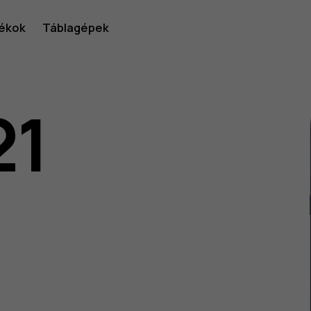
ékok
Táblagépek
21
lói
v