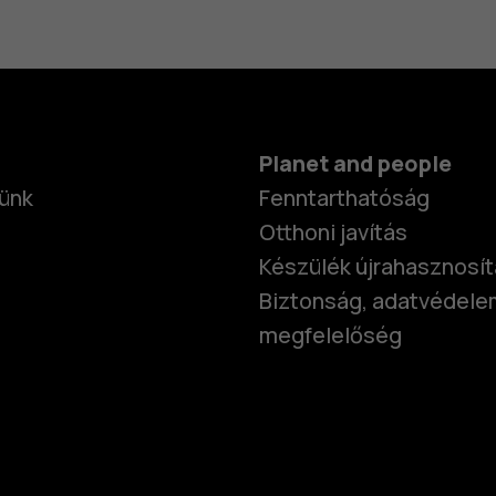
Planet and people
ünk
Fenntarthatóság
Otthoni javítás
Készülék újrahasznosí
Biztonság, adatvédele
megfelelőség