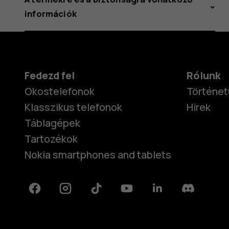
információk
Fedezd fel
Rólunk
Okostelefonok
Történet
Klasszikus telefonok
Hírek
Táblagépek
Tartozékok
Nokia smartphones and tablets
Facebook
Instagram
Tiktok
Youtube
Linkedin
Discord