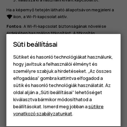
Ha a képernyő tetején látható állapotsávon megjeleni a
ikon, a Wi-Fi-kapcsolat aktív.
network_wifi
Fontos
: A Wi-Fi-kapcsolat biztonságának növelése
érdekében használjon titkosítást. A titkosítás
használatával csökkentheti annak kockázatát, hogy mások
Süti beállításai
hozzáférjenek az Ön adataihoz.
Sütiket és hasonló technológiákat használunk,
Tip:
Kapcsolja be a Wi-Fi-t, ha javítani szeretné a
hogy javítsuk a felhasználói élményt és
helymeghatározás pontosságát, amikor nem
személyre szabjuk a hirdetéseket. „Az összes
érhetők el a műholdjelek, például beltéri területeken
elfogadása“ gombra kattintva elfogadod a
Okostelefonok
vagy magas épületek között.
sütik és hasonló technológiák használatát. Az
Klasszikus telefonok
oldal alján a „Süti beállításai“ lehetőséget
kiválasztva bármikor módosíthatod a
Tartozékok
beállításokat. Ismerd meg jobban a
sütikre
vonatkozó szabályzatunkat
.
Táblagépek
Hasznosnak találtad?