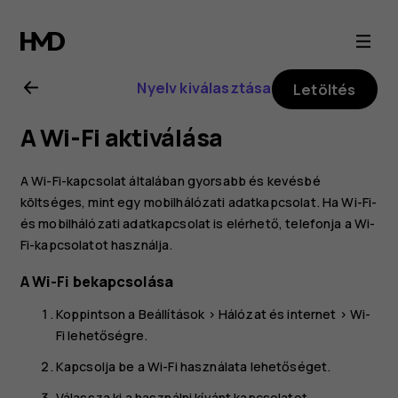
Nokia
G21
Nyelv kiválasztása
Letöltés
felhasználói
A Wi-Fi aktiválása
kézikönyv
A Wi-Fi-kapcsolat általában gyorsabb és kevésbé
költséges, mint egy mobilhálózati adatkapcsolat. Ha Wi-Fi-
és mobilhálózati adatkapcsolat is elérhető, telefonja a Wi-
Fi-kapcsolatot használja.
A Wi-Fi bekapcsolása
Koppintson a
Beállítások
>
Hálózat és internet
>
Wi-
Fi
lehetőségre.
Kapcsolja be a
Wi-Fi használata
lehetőséget.
Válassza ki a használni kívánt kapcsolatot.