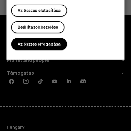
Igen
Nem
Az összes elutasítása
Beállítások kezelése
Fedezd fel
Az összes elfogadása
Rólunk
Planet and people
Támogatás
Facebook
Instagram
Tiktok
Youtube
Linkedin
Discord
Hungary