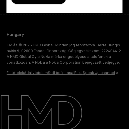
Hungary
TM és © 2026 HMD Global. Minden jog fenntartva. Bertel Jungin
aukio 9, 02600 Espoo, Finnország. Cégjegyzékszám: 2724044-2.
A HMD Global Oy a Nokia márka engedélyese a telefonokra
vonatkozóan. A Nokia a Nokia Corporation bejegyzett védjegye.
Feltételek
Adatvédelem
Süti beállításai
Etika
Speak Up channel
Rólunk
Javítás, újrafelhasználás, újrahasznosítás
Támogatás
Hungary