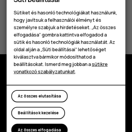
Sütiket és hasonló technológiákat használunk,
hogy javítsuk a felhasználói élményt és
személyre szabjuk a hirdetéseket. „Az összes
Hasznosnak találtad?
elfogadása“ gombra kattintva elfogadod a
Okostelefonok
sütik és hasonló technológiák használatát. Az
Klasszikus telefonok
Igen
Nem
oldal alján a „Süti beállításai“ lehetőséget
kiválasztva bármikor módosíthatod a
Tartozékok
beállításokat. Ismerd meg jobban a
sütikre
vonatkozó szabályzatunkat
.
Táblagépek
Fedezd fel
Rólunk
Az összes elutasítása
Planet and people
Támogatás
Beállítások kezelése
Facebook
Instagram
Tiktok
Youtube
Linkedin
Discord
Az összes elfogadása