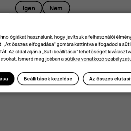
Igen
Nem
chnológiákat használunk, hogy javítsuk a felhasználói élmé
t. „Az összes elfogadása“ gombra kattintva elfogadod a süti
át. Az oldal alján a „Süti beállításai“ lehetőséget kiválaszt
tásokat. Ismerd meg jobban a
sütikre vonatkozó szabályzat
dása
Beállítások kezelése
Az összes elutas