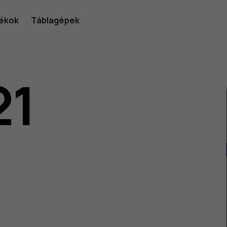
ékok
Táblagépek
21
lói
v