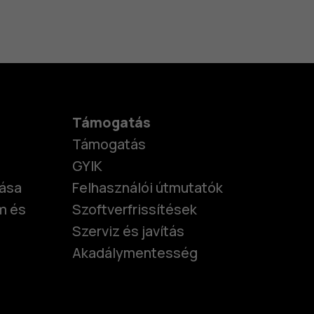
Támogatás
Támogatás
GYIK
tása
Felhasználói útmutatók
m és
Szoftverfrissítések
Szerviz és javítás
Akadálymentesség