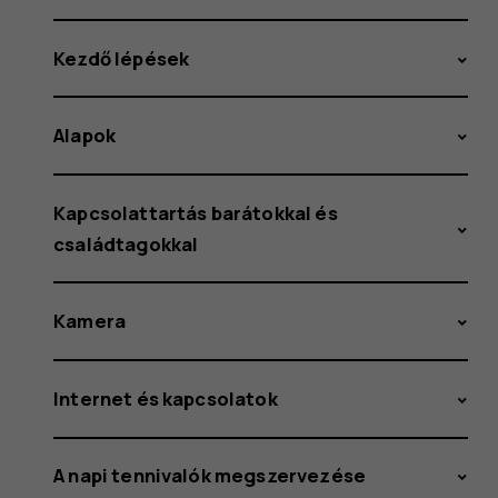
Kezdő lépések
Alapok
Kapcsolattartás barátokkal és
családtagokkal
Kamera
Internet és kapcsolatok
A napi tennivalók megszervezése