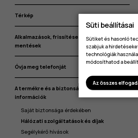
Térkép
Süti beállításai
Alkalmazások, frissítések és biztonsági
Sütiket és hasonló te
mentések
szabjuk a hirdetéseke
technológiák használat
módosíthatod a beállí
Óvja meg telefonját
Az összes elfoga
A termékre és a biztonságra vonatkozó
információk
Saját biztonsága érdekében
Hálózati szolgáltatások és díjak
Segélykérő hívások