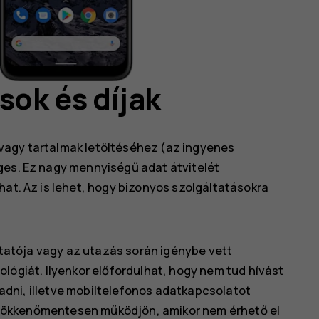
sok és díjak
vagy tartalmak letöltéséhez (az ingyenes
ges. Ez nagy mennyiségű adat átvitelét
hat. Az is lehet, hogy bizonyos szolgáltatásokra
ltatója vagy az utazás során igénybe vett
ógiát. Ilyenkor előfordulhat, hogy nem tud hívást
gadni, illetve mobiltelefonos adatkapcsolatot
s zökkenőmentesen működjön, amikor nem érhető el