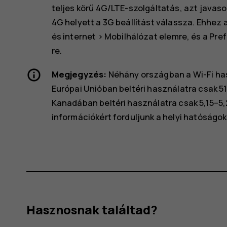
teljes körű 4G/LTE-szolgáltatás, azt javas
4G helyett a 3G beállítást válassza. Ehhez
és internet
>
Mobilhálózat
elemre, és a
Pref
re.
Megjegyzés:
Néhány országban a Wi-Fi has
Európai Unióban beltéri használatra csak 5
Kanadában beltéri használatra csak 5,15–5
információkért forduljunk a helyi hatóságo
Hasznosnak találtad?