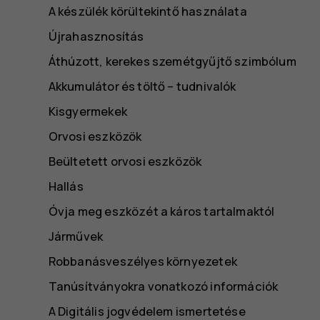
A készülék körültekintő használata
Újrahasznosítás
Áthúzott, kerekes szemétgyűjtő szimbólum
Akkumulátor és töltő – tudnivalók
Kisgyermekek
Orvosi eszközök
Beültetett orvosi eszközök
Hallás
Óvja meg eszközét a káros tartalmaktól
Járművek
Robbanásveszélyes környezetek
Tanúsítványokra vonatkozó információk
A Digitális jogvédelem ismertetése