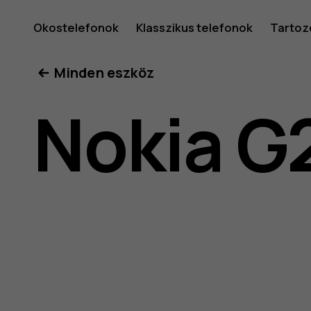
Nokia
Okostelefonok
Klasszikus telefonok
Tartoz
Minden eszköz
G21
Nokia G
felhaszná
kéziköny