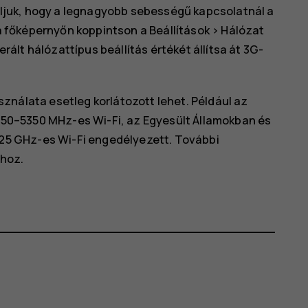
oljuk, hogy a legnagyobb sebességű kapcsolatnál a
 a főképernyőn koppintson a
Beállítások
>
Hálózat
erált hálózattípus
beállítás értékét állítsa át
3G
-
ználata esetleg korlátozott lehet. Például az
150–5350 MHz-es Wi-Fi, az Egyesült Államokban és
,25 GHz-es Wi-Fi engedélyezett. További
khoz.