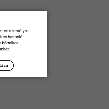
nyt és személyre
k és hasonló
va bármikor
unkat
.
ítása