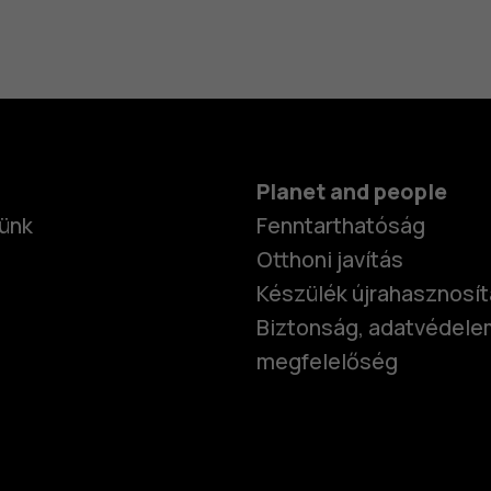
Planet and people
ünk
Fenntarthatóság
Otthoni javítás
Készülék újrahasznosí
Biztonság, adatvédele
megfelelőség