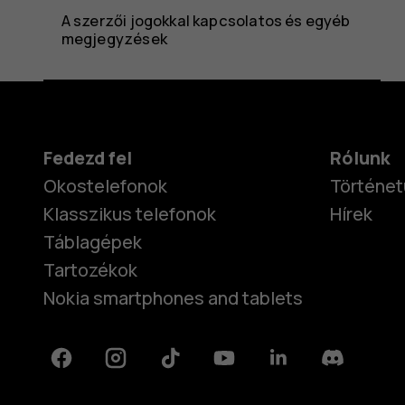
A szerzői jogokkal kapcsolatos és egyéb
megjegyzések
Fedezd fel
Rólunk
Okostelefonok
Történet
Klasszikus telefonok
Hírek
Táblagépek
Tartozékok
Nokia smartphones and tablets
Facebook
Instagram
Tiktok
Youtube
Linkedin
Discord