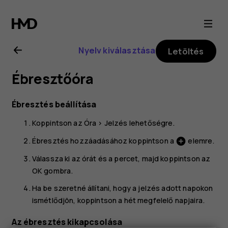
Nokia
G21
Nyelv kiválasztása
Letöltés
felhasználói
Ébresztőóra
kézikönyv
Ébresztés beállítása
Koppintson az
Óra
>
Jelzés
lehetőségre.
Ébresztés hozzáadásához koppintson a
elemre.
add_circle
Válassza ki az órát és a percet, majd koppintson az
OK
gombra.
Ha be szeretné állítani, hogy a jelzés adott napokon
ismétlődjön, koppintson a hét megfelelő napjaira.
Az ébresztés kikapcsolása