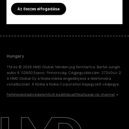
Támogatás
Az összes elfogadása
Facebook
Instagram
Tiktok
Youtube
Linkedin
Discord
Hungary
TM és © 2026 HMD Global. Minden jog fenntartva. Bertel Jungin
aukio 9, 02600 Espoo, Finnország. Cégjegyzékszám: 2724044-2.
A HMD Global Oy a Nokia márka engedélyese a telefonokra
vonatkozóan. A Nokia a Nokia Corporation bejegyzett védjegye.
Feltételek
Adatvédelem
Süti beállításai
Etika
Speak Up channel
Rólunk
Javítás, újrafelhasználás, újrahasznosítás