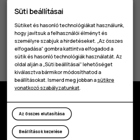
Az ébresztés megszólalásakor csúsztassa a riasztást
Süti beállításai
jobbra.
Sütiket és hasonló technológiákat használunk,
hogy javítsuk a felhasználói élményt és
személyre szabjuk a hirdetéseket. „Az összes
elfogadása“ gombra kattintva elfogadod a
Okostelefonok
sütik és hasonló technológiák használatát. Az
Hasznosnak találtad?
Klasszikus telefonok
oldal alján a „Süti beállításai“ lehetőséget
kiválasztva bármikor módosíthatod a
Igen
Nem
Tartozékok
beállításokat. Ismerd meg jobban a
sütikre
vonatkozó szabályzatunkat
.
Táblagépek
Fedezd fel
Az összes elutasítása
Rólunk
Planet and people
Beállítások kezelése