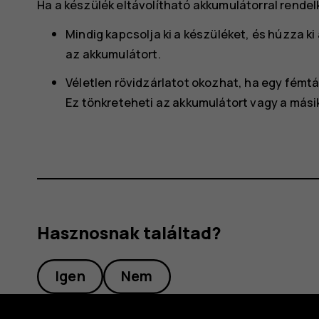
Ha a készülék eltávolítható akkumulátorral rendelk
Mindig kapcsolja ki a készüléket, és húzza ki 
az akkumulátort.
Véletlen rövidzárlatot okozhat, ha egy fém
Ez tönkreteheti az akkumulátort vagy a másik
Hasznosnak találtad?
Igen
Nem