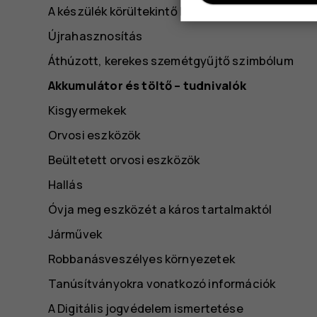
A készülék körültekintő használata
Újrahasznosítás
Áthúzott, kerekes szemétgyűjtő szimbólum
Akkumulátor és töltő – tudnivalók
Kisgyermekek
Orvosi eszközök
Beültetett orvosi eszközök
Hallás
Óvja meg eszközét a káros tartalmaktól
Járművek
Robbanásveszélyes környezetek
Tanúsítványokra vonatkozó információk
A Digitális jogvédelem ismertetése