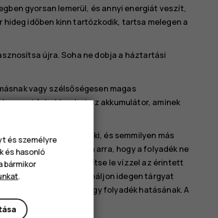
egben gyorsan lemerül, és annyi energiát veszít,
r hideg időben kinn tartózkodik, tartsa melegen a
hasznosítsa újra. Soha ne dobja a háztartási
omásnak vagy szélsőségesen magas
zbe, mert felrobbanhat az akkumulátor, aminek
 képződhetnek.
ne hajlítsa meg, ne szúrja ki, és semmilyen más
nyt és személyre
az akkumulátor, ügyeljen arra, hogy a folyadék ne
k és hasonló
gtörténne, azonnal öblítse le vízzel az érintett
va bármikor
 az akkumulátort, ne próbáljon idegen tárgyat
unkat
.
illetve ne tegye ki víz vagy folyadék hatásának. A
ítása