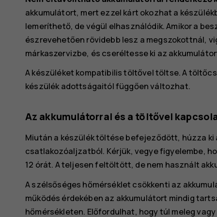
akkumulátort, mert ezzel kárt okozhat a készülék
lemeríthető, de végül elhasználódik. Amikor a bes
észrevehetően rövidebb lesz a megszokottnál, vig
márkaszervizbe, és cseréltesse ki az akkumulátor
A készüléket kompatibilis töltővel töltse. A töltőcs
készülék adottságaitól függően változhat.
Az akkumulátorral és a töltővel kapcsol
Miután a készülék töltése befejeződött, húzza ki 
csatlakozóaljzatból. Kérjük, vegye figyelembe, h
12 órát. A teljesen feltöltött, de nem használt ak
A szélsőséges hőmérséklet csökkenti az akkumulát
működés érdekében az akkumulátort mindig tartsa 1
hőmérsékleten. Előfordulhat, hogy túl meleg vagy