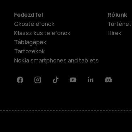
Fedezd fel
Rólunk
Okostelefonok
Történet
Klasszikus telefonok
Hírek
Táblagépek
Tartozékok
Nokia smartphones and tablets
Facebook
Instagram
Tiktok
Youtube
Linkedin
Discord