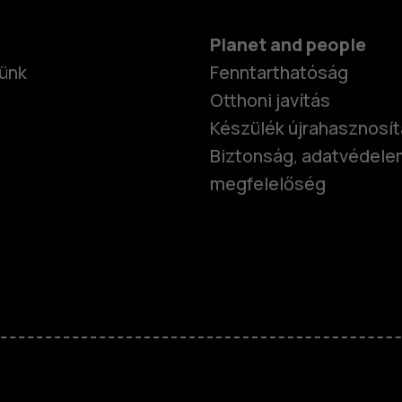
Planet and people
ünk
Fenntarthatóság
Otthoni javítás
Készülék újrahasznosí
Biztonság, adatvédele
megfelelőség
Okostelefo