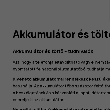
Akkumulátor és tölt
Akkumulátor és töltő – tudnivalók
Azt, hogy a telefonja eltávolítható vagy el nem tá
nyomtatott felhasználói útmutatóból tudhatja m
Kivehető akkumulátorral rendelkező készülék
használja. Az akkumulátor több százszor feltölthe
a beszélgetések és a készenléti állapot időtart
cserélje ki az akkumulátort.
Nem eltávolítható akkumulátorral rendelkező 