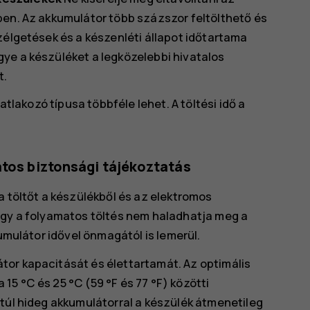
ben. Az akkumulátor több százszor feltölthető és
zélgetések és a készenléti állapot időtartama
ye a készüléket a legközelebbi hivatalos
t.
atlakozó típusa többféle lehet. A töltési idő a
atos biztonsági tájékoztatás
a töltőt a készülékből és az elektromos
ogy a folyamatos töltés nem haladhatja meg a
kumulátor idővel önmagától is lemerül.
or kapacitását és élettartamát. Az optimális
5 °C és 25 °C (59 °F és 77 °F) közötti
 túl hideg akkumulátorral a készülék átmenetileg