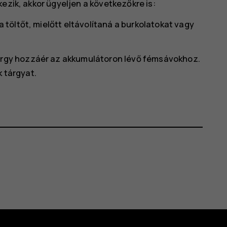
ezik, akkor ügyeljen a következőkre is:
a töltőt, mielőtt eltávolítaná a burkolatokat vagy
tárgy hozzáér az akkumulátoron lévő fémsávokhoz.
 tárgyat.