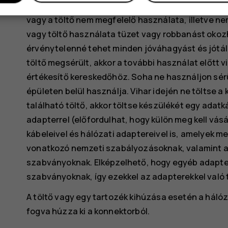
Az akkumulátort és a töltőt kizárólag a rendelte
vagy a töltő nem megfelelő használata, illetve n
vagy töltő használata tüzet vagy robbanást okozh
érvénytelenné tehet minden jóváhagyást és jótáll
töltő megsérült, akkor a további használat előtt 
értékesítő kereskedőhöz. Soha ne használjon sérül
épületen belül használja. Vihar idején ne töltse 
található töltő, akkor töltse készülékét egy adatk
adapterrel (előfordulhat, hogy külön meg kell vásá
kábeleivel és hálózati adaptereivel is, amelyek 
vonatkozó nemzeti szabályozásoknak, valamint a 
szabványoknak. Elképzelhető, hogy egyéb adapte
szabványoknak, így ezekkel az adapterekkel való t
A töltő vagy egy tartozék kihúzása esetén a hálóz
fogva húzza ki a konnektorból.