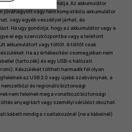
tésének megfelelően használja. Az akkumulátor
em jóváhagyott vagy nem kompatibilis akkumulátor
at, vagy egyéb veszéllyel járhat, és
ást. Ha úgy gondolja, hogy az akkumulátor vagy a
vigye el egy szervizközpontba vagy a telefont
t akkumulátort vagy töltőt. A töltőt csak
a készüléket. Ha az értékesítési csomagjában nem
ábellel (tartozék) és egy USB-s hálózati
rolni). Készülékét töltheti harmadik fél olyan
megfelelnek az USB 2.0 vagy újabb szabványnak, a
nemzetközi és regionális biztonsági
rek nem felelnek meg a vonatkozó biztonsági
öltés anyagi kárt vagy személyi sérülést okozhat.
ati kábelt mindig a csatlakozónál (ne a kábelnél)