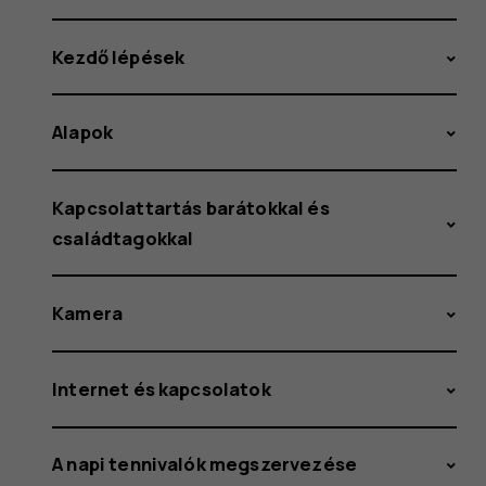
Kezdő lépések
Alapok
Kapcsolattartás barátokkal és
családtagokkal
Kamera
Internet és kapcsolatok
A napi tennivalók megszervezése