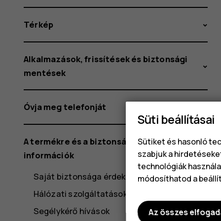
Térkép
Alkalmazások, frissítések és biztonsági
mentések
Óvja meg telefonját
Süti beállításai
A termékre és a biztonságra vonatkozó
Sütiket és hasonló te
szabjuk a hirdetéseke
információk
technológiák használat
Saját biztonsága érdekében
módosíthatod a beállí
Hálózati szolgáltatások és díjak
Segélykérő hívások
Az összes elfoga