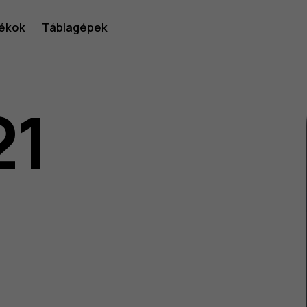
ékok
Táblagépek
21
lói
v