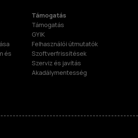
Támogatás
Támogatás
GYIK
tása
Felhasználói útmutatók
m és
Szoftverfrissítések
Szerviz és javítás
Akadálymentesség
nok