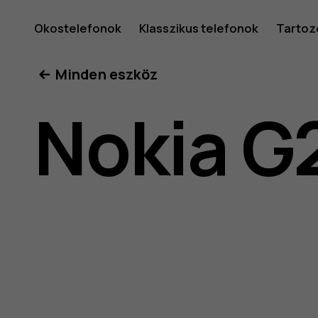
Nokia
Okostelefonok
Klasszikus telefonok
Tartoz
Minden eszköz
G21
Nokia G
felhaszná
kéziköny