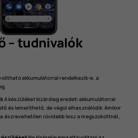
ő – tudnivalók
volítható akkumulátorral rendelkezik-e, a
eg.
ek
A készüléket kizárólag eredeti akkumulátorral
tő és lemeríthető, de végül elhasználódik. Amikor
ama észrevehetően rövidebb lesz a megszokottnál,
készülékek
Ne kísérelje meg eltávolítani az