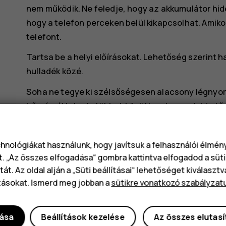
nem működik. Ne feledje, hogy az akkumulátor hid
hogy a telefon perceken belül kikapcsolhat. Amiko
telefont.
Tartsa be a helyi előírásokat. Lehetőség szerint 
hulladék közé.
Soha ne tegye ki szélsőségesen alacsony légny
hőmérsékletnek, többek között ne tegye dobja tű
következtében gyúlékony folyadékok vagy gázok
Ne szedje szét, ne darabolja fel, ne törje össze, 
chnológiákat használunk, hogy javítsuk a felhasználói élmé
módon se károsítsa az akkumulátort. Ha szivárog 
t. „Az összes elfogadása“ gombra kattintva elfogadod a süti
kerüljön se a bőrére, se a szemébe. Ha ez mégis me
át. Az oldal alján a „Süti beállításai“ lehetőséget kiválaszt
területet, vagy forduljon orvoshoz. Ne módosítsa
tásokat. Ismerd meg jobban a
sütikre vonatkozó szabályzat
beledugni, ne merítse vízbe vagy más folyadékba, 
sérült akkumulátor felrobbanhat.
dása
Beállítások kezelése
Az összes elutas