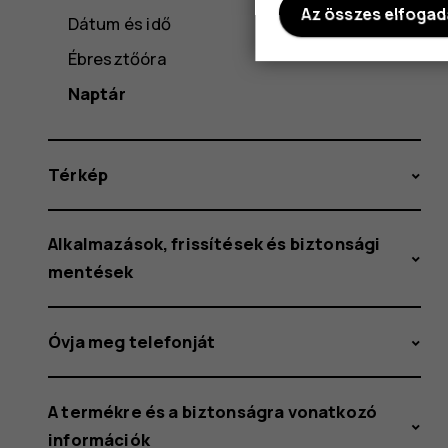
Az összes elfoga
Dátum és idő
Ébresztőóra
Naptár
Térkép
Alkalmazások, frissítések és biztonsági
mentések
Óvja meg telefonját
A termékre és a biztonságra vonatkozó
információk