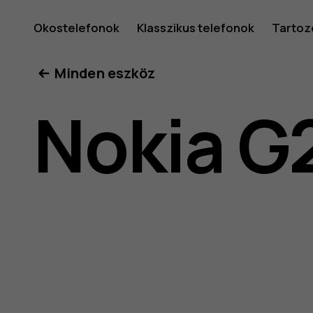
Nokia
Okostelefonok
Klasszikus telefonok
Tartoz
Minden eszköz
G21
Nokia G
felhaszná
kéziköny