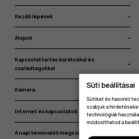
Kezdő lépések
Alapok
Kapcsolattartás barátokkal és
családtagokkal
Süti beállításai
Kamera
Sütiket és hasonló te
szabjuk a hirdetéseke
Internet és kapcsolatok
technológiák használat
módosíthatod a beállí
A napi tennivalók megszervezése