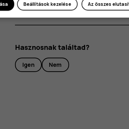
dása
Beállítások kezelése
Az összes elutas
Hasznosnak találtad?
Igen
Nem