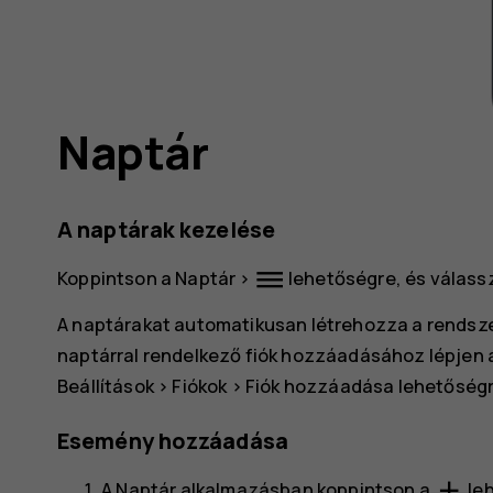
Naptár
A naptárak kezelése
dehaze
Koppintson a
Naptár
>
lehetőségre, és válassz
A naptárakat automatikusan létrehozza a rendszer
naptárral rendelkező fiók hozzáadásához lépjen
Beállítások
>
Fiókok
>
Fiók hozzáadása
lehetőségr
Esemény hozzáadása
add
A
Naptár
alkalmazásban koppintson a
leh