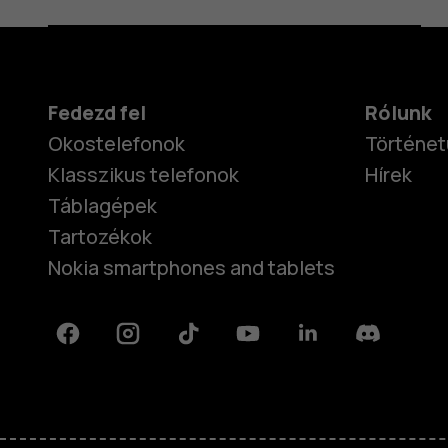
Fedezd fel
Rólunk
Okostelefonok
Történet
Klasszikus telefonok
Hírek
Táblagépek
Tartozékok
Nokia smartphones and tablets
Facebook
Instagram
Tiktok
Youtube
Linkedin
Discord