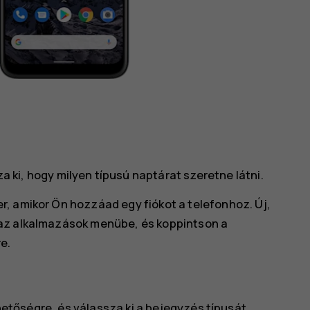
a ki, hogy milyen típusú naptárat szeretne látni.
, amikor Ön hozzáad egy fiókot a telefonhoz. Új,
 az alkalmazások menübe, és koppintson a
e.
etőségre, és válassza ki a bejegyzés típusát.