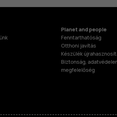
Planet and people
ünk
Fenntarthatóság
Otthoni javítás
Készülék újrahasznosí
Biztonság, adatvédele
megfelelőség