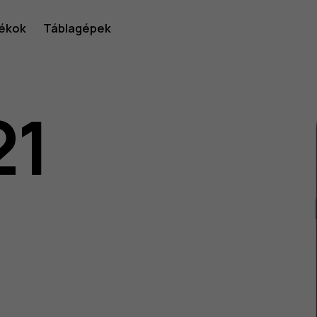
ékok
Táblagépek
21
lói
v