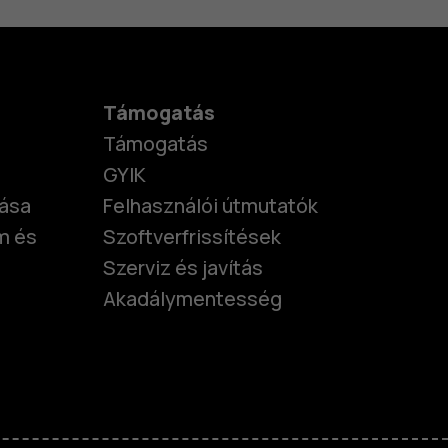
Támogatás
Támogatás
GYIK
tása
Felhasználói útmutatók
m és
Szoftverfrissítések
Szerviz és javítás
Akadálymentesség