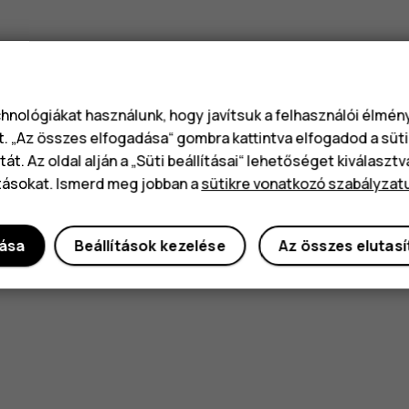
chnológiákat használunk, hogy javítsuk a felhasználói élmé
t. „Az összes elfogadása“ gombra kattintva elfogadod a süti
át. Az oldal alján a „Süti beállításai“ lehetőséget kiválaszt
tásokat. Ismerd meg jobban a
sütikre vonatkozó szabályzat
dása
Beállítások kezelése
Az összes elutas