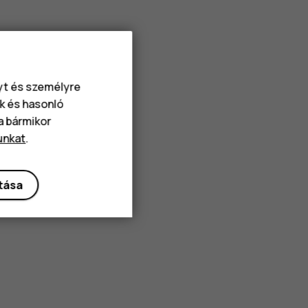
nyt és személyre
k és hasonló
va bármikor
unkat
.
ítása