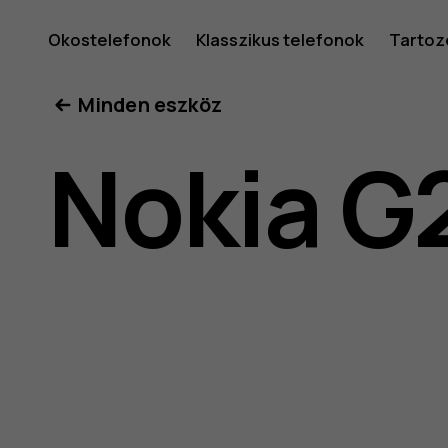
Nokia
Okostelefonok
Klasszikus telefonok
Tartoz
Minden eszköz
G21
Nokia G
felhaszná
kéziköny