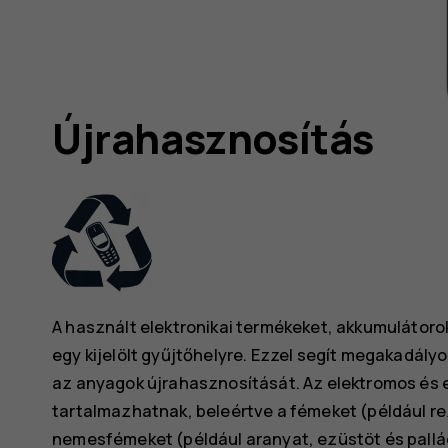
Újrahasznosítás
A használt elektronikai termékeket, akkumulátor
egy kijelölt gyűjtőhelyre. Ezzel segít megakadályo
az anyagok újrahasznosítását. Az elektromos és 
tartalmazhatnak, beleértve a fémeket (például r
nemesfémeket (például aranyat, ezüstöt és pall