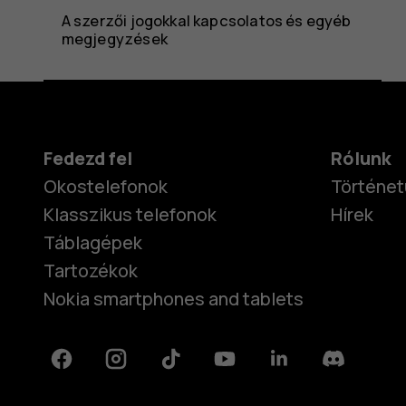
A szerzői jogokkal kapcsolatos és egyéb
megjegyzések
Fedezd fel
Rólunk
Okostelefonok
Történet
Klasszikus telefonok
Hírek
Táblagépek
Tartozékok
Nokia smartphones and tablets
Facebook
Instagram
Tiktok
Youtube
Linkedin
Discord