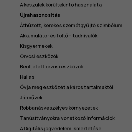
A készülék körültekintő használata
Újrahasznosítás
Áthúzott, kerekes szemétgyűjtő szimbólum
Akkumulátor és töltő – tudnivalók
Kisgyermekek
Orvosi eszközök
Beültetett orvosi eszközök
Hallás
Óvja meg eszközét a káros tartalmaktól
Járművek
Robbanásveszélyes környezetek
Tanúsítványokra vonatkozó információk
A Digitális jogvédelem ismertetése