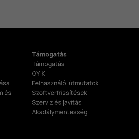
Támogatás
Támogatás
GYIK
tása
Felhasználói útmutatók
m és
Szoftverfrissítések
Szerviz és javítás
Akadálymentesség