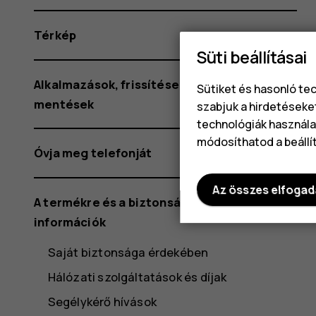
Térkép
Süti beállításai
Alkalmazások, frissítések és biztonsági
Sütiket és hasonló te
mentések
szabjuk a hirdetéseke
technológiák használat
módosíthatod a beállí
Óvja meg telefonját
Az összes elfoga
A termékre és a biztonságra vonatkozó
információk
Saját biztonsága érdekében
Hálózati szolgáltatások és díjak
Segélykérő hívások