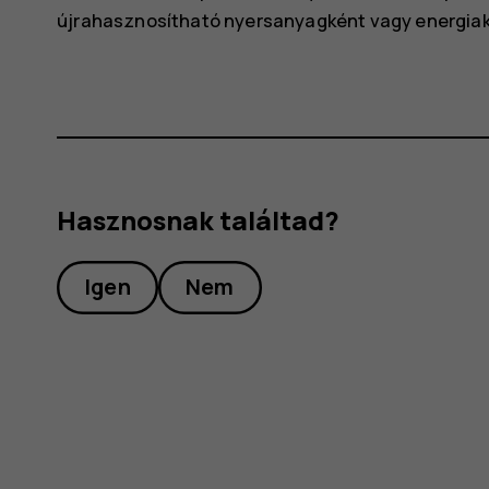
újrahasznosítható nyersanyagként vagy energiak
Hasznosnak találtad?
Igen
Nem