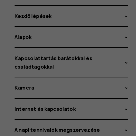
Kezdő lépések
Alapok
Kapcsolattartás barátokkal és
családtagokkal
Kamera
Internet és kapcsolatok
A napi tennivalók megszervezése