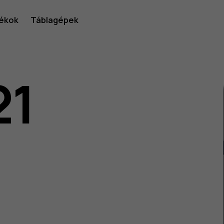
ékok
Táblagépek
21
lói
v