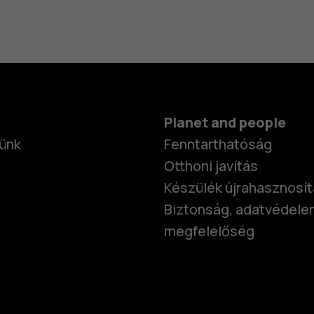
Planet and people
ünk
Fenntarthatóság
Otthoni javítás
Készülék újrahasznosí
Biztonság, adatvédele
megfelelőség