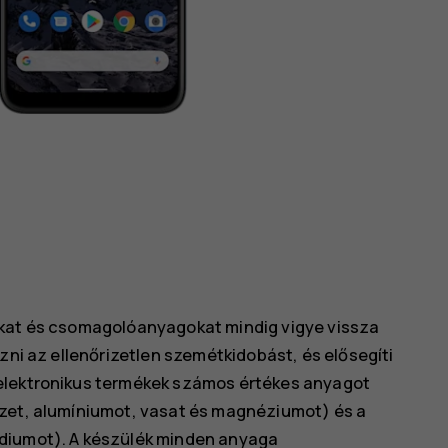
okat és csomagolóanyagokat mindig vigye vissza
zni az ellenőrizetlen szemétkidobást, és elősegíti
elektronikus termékek számos értékes anyagot
ezet, alumíniumot, vasat és magnéziumot) és a
ádiumot). A készülék minden anyaga