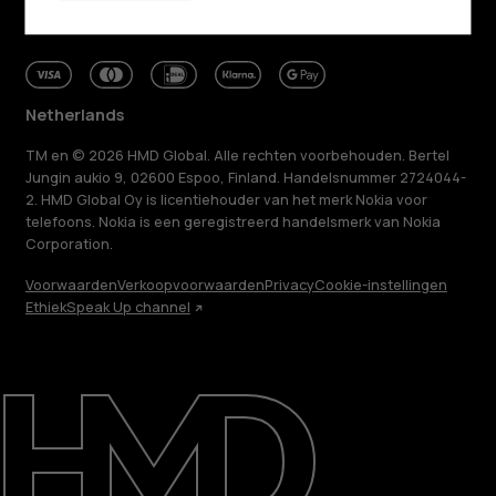
Netherlands
TM en © 2026 HMD Global. Alle rechten voorbehouden. Bertel
Jungin aukio 9, 02600 Espoo, Finland. Handelsnummer 2724044-
2. HMD Global Oy is licentiehouder van het merk Nokia voor
telefoons. Nokia is een geregistreerd handelsmerk van Nokia
Corporation.
Voorwaarden
Verkoopvoorwaarden
Privacy
Cookie-instellingen
Ethiek
Speak Up channel
Over ons
Herstellen, hergebruiken, recyclen
Duurzaamheid
Klantenservice
Netherlands