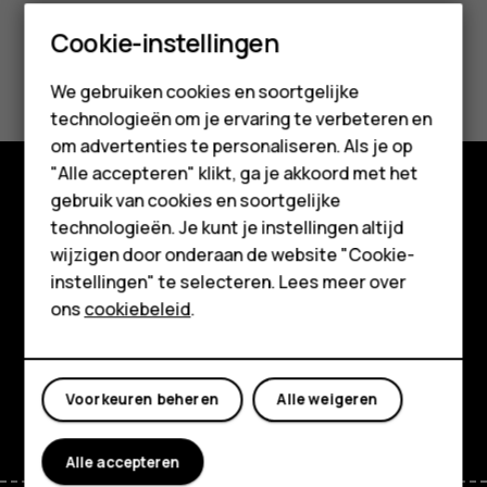
Smartphones
Cookie-instellingen
Was deze informatie nuttig?
Feature phones
We gebruiken cookies en soortgelijke
technologieën om je ervaring te verbeteren en
Ja
Nee
Accessoires
om advertenties te personaliseren. Als je op
HMD Terra M
"Alle accepteren" klikt, ga je akkoord met het
gebruik van cookies en soortgelijke
Voor bedrijven
Shop
technologieën. Je kunt je instellingen altijd
wijzigen door onderaan de website "Cookie-
Tablets
Over ons
instellingen" te selecteren. Lees meer over
Shop
ons
cookiebeleid
.
Planet and people
Klantenservice
Mijn account
Facebook
Instagram
Tiktok
Youtube
Linkedin
Discord
Voorkeuren beheren
Alle weigeren
Alle accepteren