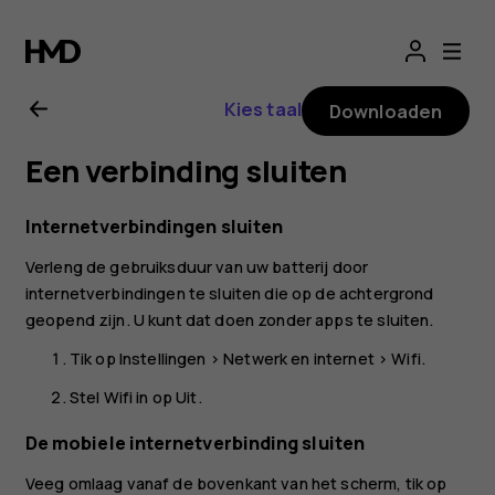
Gebruikershandle
voor
Kies taal
Downloaden
Nokia
Een verbinding sluiten
2.1
Internetverbindingen sluiten
Verleng de gebruiksduur van uw batterij door
internetverbindingen te sluiten die op de achtergrond
geopend zijn. U kunt dat doen zonder apps te sluiten.
Tik op
Instellingen
>
Netwerk en internet
>
Wifi
.
Stel
Wifi
in op
Uit
.
De mobiele internetverbinding sluiten
Veeg omlaag vanaf de bovenkant van het scherm, tik op