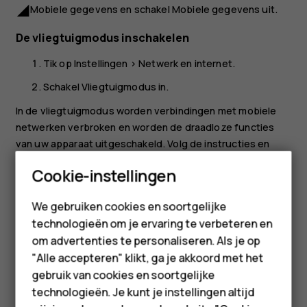
Mobiele gegevens
en schakel
Mobiele gegevens
uit.
network_cell
De vliegtuigmodus inschakelen
Tik op
Instellingen
>
Netwerk en internet
.
Schakel
Vliegtuigmodus
in.
In de vliegtuigmodus worden verbindingen met mobiele
netwerken verbroken en worden de draadloze functies
van uw apparaat uitgeschakeld. Volg de instructies en
veiligheidsvoorschriften van bijvoorbeeld een
Smartphones
Cookie-instellingen
luchtvaartmaatschappij en alle toepasselijke wet- en
regelgeving. Wanneer dit is toegestaan, kunt u verbinding
Feature phones
We gebruiken cookies en soortgelijke
maken met een Wifi-netwerk om bijvoorbeeld op internet
technologieën om je ervaring te verbeteren en
Accessoires
te surfen, of kunt u in de vliegtuigmodus delen via
om advertenties te personaliseren. Als je op
Bluetooth inschakelen.
HMD Terra M
"Alle accepteren" klikt, ga je akkoord met het
gebruik van cookies en soortgelijke
Voor bedrijven
technologieën. Je kunt je instellingen altijd