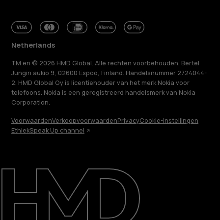
Netherlands
TM en © 2026 HMD Global. Alle rechten voorbehouden. Bertel
Jungin aukio 9, 02600 Espoo, Finland. Handelsnummer 2724044-
2. HMD Global Oy is licentiehouder van het merk Nokia voor
telefoons. Nokia is een geregistreerd handelsmerk van Nokia
Corporation.
Voorwaarden
Verkoopvoorwaarden
Privacy
Cookie-instellingen
Ethiek
Speak Up channel
Over ons
Herstellen, hergebruiken, recyclen
Duurzaamheid
Klantenservice
Netherlands