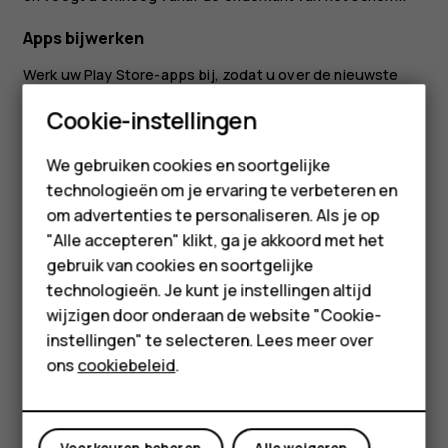
Apps bijwerken
Werk uw
Play Store
-apps bij, zodat u over de nieuwste
functies en foutcorrecties beschikt.
Smartphones
Cookie-instellingen
Tik op
Play store
>
>
Mijn apps en games
en kijk
menu
of er updates beschikbaar zijn.
Feature phones
We gebruiken cookies en soortgelijke
Tik op de app waarvoor een update beschikbaar is
technologieën om je ervaring te verbeteren en
Accessoires
en tik op
UPDATEN
.
om advertenties te personaliseren. Als je op
HMD Terra M
"Alle accepteren" klikt, ga je akkoord met het
U kunt ook alle apps tegelijk bijwerken. Tik in
Mijn apps en
gebruik van cookies en soortgelijke
games
op
ALLES UPDATEN
.
Voor bedrijven
technologieën. Je kunt je instellingen altijd
Gedownloade apps verwijderen
wijzigen door onderaan de website "Cookie-
Tablets
instellingen" te selecteren. Lees meer over
Tik op
Play Store
>
>
Mijn apps en games
, kies een app
menu
Shop
ons
cookiebeleid
.
die u wilt verwijderen en tik op
VERWIJDEREN
.
Muziek, films of boeken downloaden met Google
Mijn account
Play