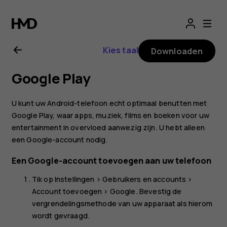
Gebruikershandle
voor
Kies taal
Downloaden
Nokia
Google Play
2.1
U kunt uw Android-telefoon echt optimaal benutten met
Google Play, waar apps, muziek, films en boeken voor uw
entertainment in overvloed aanwezig zijn. U hebt alleen
een Google-account nodig.
Een Google-account toevoegen aan uw telefoon
Tik op
Instellingen
>
Gebruikers en accounts
>
Account toevoegen
>
Google
. Bevestig de
vergrendelingsmethode van uw apparaat als hierom
wordt gevraagd.