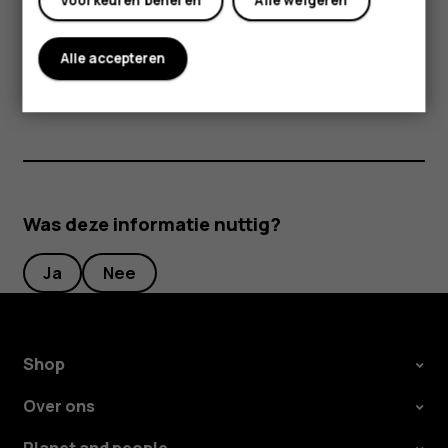
Voorkeuren beheren
Alle weigeren
Met Google Play krijgt u toegang tot muziek, films en
boeken.
Alle accepteren
Tik op
Muziek
,
Films
of
Boeken
voor meer informatie.
Was deze informatie nuttig?
Ja
Nee
Shop
Over ons