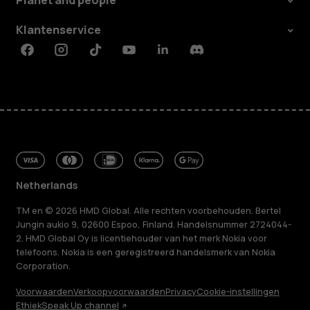
Planet and people
Klantenservice
Facebook
Instagram
Tiktok
Youtube
Linkedin
Discord
Netherlands
TM en © 2026 HMD Global. Alle rechten voorbehouden. Bertel
Jungin aukio 9, 02600 Espoo, Finland. Handelsnummer 2724044-
2. HMD Global Oy is licentiehouder van het merk Nokia voor
telefoons. Nokia is een geregistreerd handelsmerk van Nokia
Corporation.
Voorwaarden
Verkoopvoorwaarden
Privacy
Cookie-instellingen
Ethiek
Speak Up channel