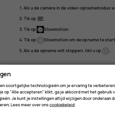
Als u de camera in de video-opnamemodus wilt
menu
Tik op
.
Tik op
Slowmotion
.
Tik op
Slowmotion
om de opname te start
Als u de opname wilt stoppen, tikt u op
.
ngen
en soortgelijke technologieën om je ervaring te verbetere
 je op "Alle accepteren" klikt, ga je akkoord met het gebruik 
Was deze informatie nuttig?
ieën. Je kunt je instellingen altijd wijzigen door onderaan 
cteren. Lees meer over ons
cookiebeleid
.
Ja
Nee