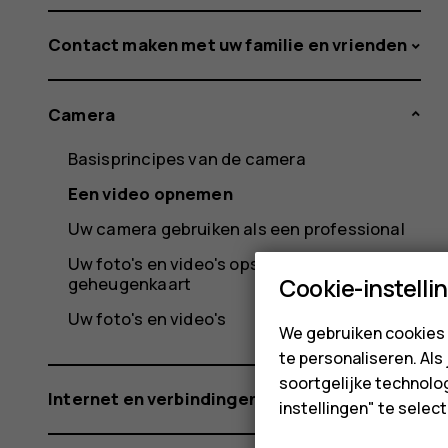
Contact maken met uw familie en vrienden
Camera
Basisprincipes van de camera
Een video opnemen
Uw camera gebruiken als een professional
Uw foto's en video's opslaan op een
geheugenkaart
Cookie-instelli
Uw foto's en video's
We gebruiken cookies 
te personaliseren. Als
soortgelijke technolog
Internet en verbindingen
instellingen" te sele