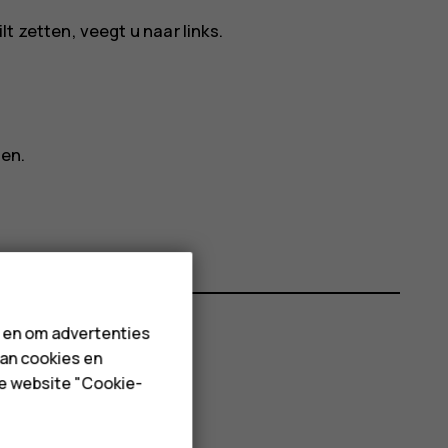
 zetten, veegt u naar links.
en.
n en om advertenties
van cookies en
de website "Cookie-