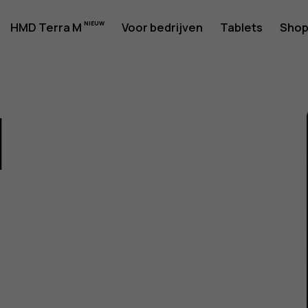
rshandlei
HMD Terra M
Voor bedrijven
Tablets
Sho
1