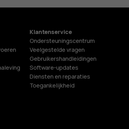
Klantenservice
Ondersteuningscentrum
tvoeren
Veelgestelde vragen
Gebruikershandleidingen
naleving
Software-updates
es
Diensten en reparaties
Toegankelijkheid
ones
s