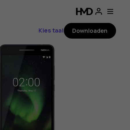
ding
p
Kies taal
Downloaden