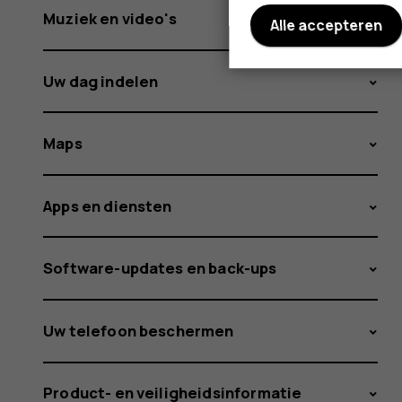
Muziek en video's
Alle accepteren
Uw dag indelen
Maps
Apps en diensten
Software-updates en back-ups
Uw telefoon beschermen
Product- en veiligheidsinformatie