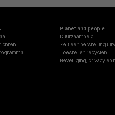
s
Planet and people
aal
Duurzaamheid
ichten
Zelf een herstelling ui
programma
Toestellen recyclen
Beveiliging, privacy en 
Smartphon
Feature ph
Accessoire