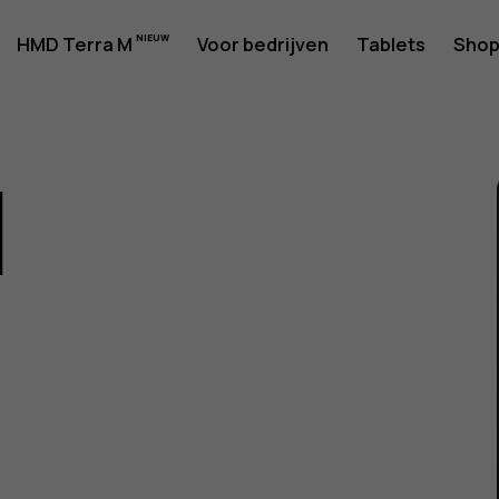
rshandlei
HMD Terra M
Voor bedrijven
Tablets
Sho
1