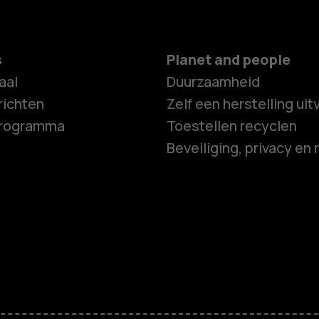
s
Planet and people
aal
Duurzaamheid
ichten
Zelf een herstelling ui
programma
Toestellen recyclen
Beveiliging, privacy en 
Smartphon
Feature ph
Accessoire