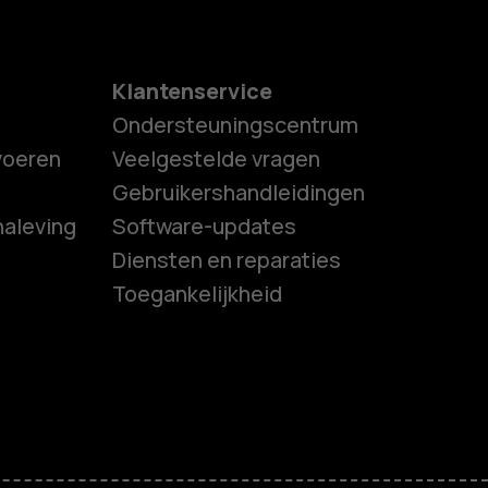
Klantenservice
Ondersteuningscentrum
tvoeren
Veelgestelde vragen
Gebruikershandleidingen
naleving
Software-updates
es
Diensten en reparaties
Toegankelijkheid
ones
s