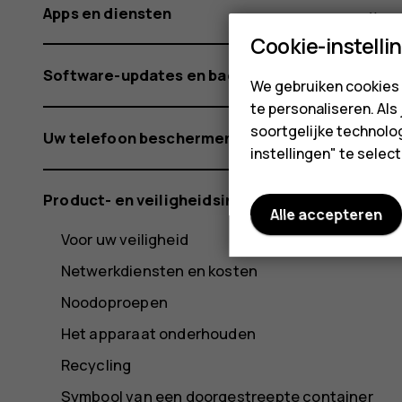
Apps en diensten
Cookie-instelli
Software-updates en back-ups
We gebruiken cookies 
te personaliseren. Als
soortgelijke technolog
Uw telefoon beschermen
instellingen" te sele
Product- en veiligheidsinformatie
Alle accepteren
Voor uw veiligheid
Netwerkdiensten en kosten
Noodoproepen
Het apparaat onderhouden
Recycling
Symbool van een doorgestreepte container