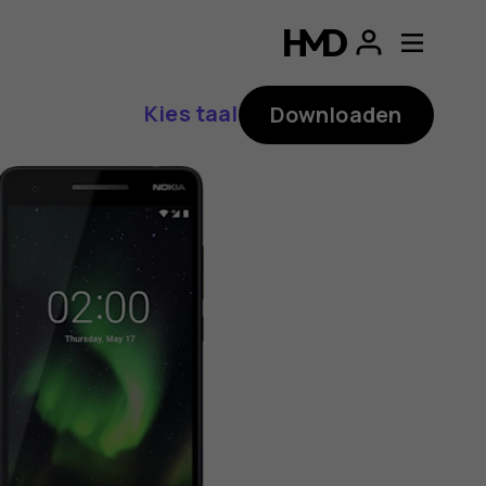
ding
p
Kies taal
Downloaden