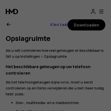
Gebruikershandle
voor
Kies taal
Downloaden
Nokia
Opslagruimte
2.1
Als u wilt controleren hoeveel geheugen er beschikbaar is,
tikt u op
Instellingen
>
Opslagruimte
.
Het beschikbare geheugen op uw telefoon
controleren
Als het telefoongeheugen bijna vol is, moet u eerst
controleren op en items verwijderen die u niet meer nodig
hebt zoals:
Sms-, multimedia- en e-mailberichten