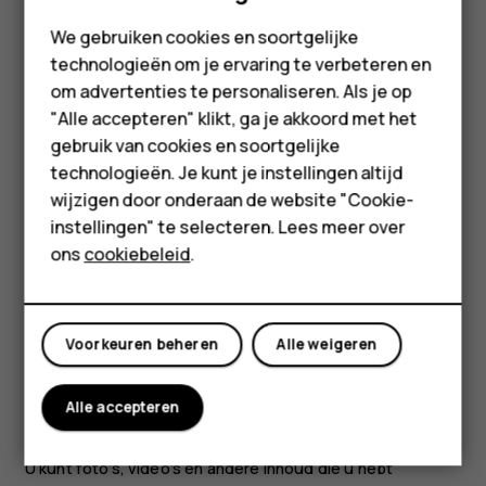
Als een geïnstalleerde app afhankelijk is van een
Feature phones
verwijderde app, werkt de geïnstalleerde app mogelijk
We gebruiken cookies en soortgelijke
niet meer. Raadpleeg de gebruikersdocumentatie van de
technologieën om je ervaring te verbeteren en
Accessoires
geïnstalleerde app voor details.
om advertenties te personaliseren. Als je op
HMD Terra M
"Alle accepteren" klikt, ga je akkoord met het
Een uitgeschakelde app weer toevoegen
gebruik van cookies en soortgelijke
Voor bedrijven
U kunt een uitgeschakelde app weer toevoegen aan de
technologieën. Je kunt je instellingen altijd
lijst met apps.
wijzigen door onderaan de website "Cookie-
Tablets
instellingen" te selecteren. Lees meer over
Tik op
Instellingen
>
Apps en meldingen
.
Shop
ons
cookiebeleid
.
Tik op
App-info
.
Tik op
Alle apps
>
Uitgeschakelde apps
.
Mijn account
Voorkeuren beheren
Alle weigeren
Tik op de naam van de app.
Tik op
Inschakelen
.
Alle accepteren
Inhoud kopiëren tussen uw telefoon en computer
U kunt foto's, video's en andere inhoud die u hebt