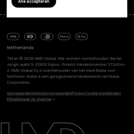
Alle accepteren
Netherlands
TM en © 2026 HMD Global. Alle rechten voorbehouden. Bertel
Jungin aukio 9, 02600 Espoo, Finland. Handelsnummer 2724044-
2. HMD Global Oy is licentiehouder van het merk Nokia voor
telefoons. Nokia is een geregistreerd handelsmerk van Nokia
Corporation.
Voorwaarden
Verkoopvoorwaarden
Privacy
Cookie-instellingen
Ethiek
Speak Up channel
Over ons
Herstellen, hergebruiken, recyclen
Duurzaamheid