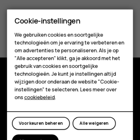
Smartphones
Cookie-instellingen
Feature phones
We gebruiken cookies en soortgelijke
Was deze informatie nuttig?
technologieën om je ervaring te verbeteren en
Accessoires
om advertenties te personaliseren. Als je op
Ja
Nee
HMD Terra M
"Alle accepteren" klikt, ga je akkoord met het
gebruik van cookies en soortgelijke
Voor bedrijven
technologieën. Je kunt je instellingen altijd
Shop
wijzigen door onderaan de website "Cookie-
Tablets
instellingen" te selecteren. Lees meer over
Over ons
Shop
ons
cookiebeleid
.
Planet and people
Mijn account
Klantenservice
Voorkeuren beheren
Alle weigeren
Facebook
Instagram
Tiktok
Youtube
Linkedin
Discord