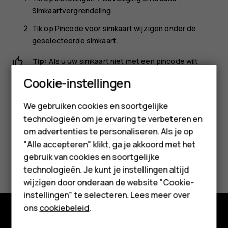
Simkaartvergrendeling
.
Tik op
Pincode voor simkaart wijzigen
onder de
geselecteerde simkaart.
Tip:
Als u uw simkaart niet met een pincode wilt
beveiligen, stelt u
Simkaart vergrendelen
in op
Uit
en
Smartphones
Cookie-instellingen
voert u de huidige pincode in.
Feature phones
We gebruiken cookies en soortgelijke
technologieën om je ervaring te verbeteren en
Accessoires
om advertenties te personaliseren. Als je op
HMD Terra M
"Alle accepteren" klikt, ga je akkoord met het
Was deze informatie nuttig?
gebruik van cookies en soortgelijke
Voor bedrijven
technologieën. Je kunt je instellingen altijd
wijzigen door onderaan de website "Cookie-
Ja
Nee
Tablets
instellingen" te selecteren. Lees meer over
Shop
ons
cookiebeleid
.