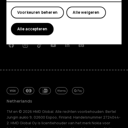
Shop
Mijn account
Over ons
Voorkeuren beheren
Alle weigeren
Planet and people
Alle accepteren
Klantenservice
Facebook
Instagram
Tiktok
Youtube
Linkedin
Discord
Netherlands
TM en © 2026 HMD Global. Alle rechten voorbehouden. Bertel
Jungin aukio 9, 02600 Espoo, Finland. Handelsnummer 2724044-
2. HMD Global Oy is licentiehouder van het merk Nokia voor