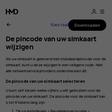
Gebruikershandle
voor
Kies taal
Downloaden
Nokia
De pincode van uw simkaart
2.1
wijzigen
Als uw simkaart is geleverd met standaardpincode voor de
simkaart, kunt u deze wijzigen in een veiligere code. Niet
alle netwerkserviceproviders ondersteunen dit.
De pincode van uw simkaart selecteren
U kunt zelf kiezen welke cijfers u wilt gebruiken voor de
pincode van uw simkaart. De pincode voor de simkaart kan
4 tot 8 tekens lang zijn.
Tik op
Instellingen
>
Beveiliging en locatie
>