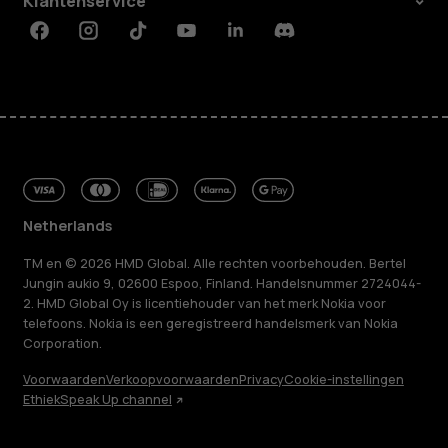
Klantenservice
Facebook
Instagram
Tiktok
Youtube
Linkedin
Discord
Netherlands
TM en © 2026 HMD Global. Alle rechten voorbehouden. Bertel
Jungin aukio 9, 02600 Espoo, Finland. Handelsnummer 2724044-
2. HMD Global Oy is licentiehouder van het merk Nokia voor
telefoons. Nokia is een geregistreerd handelsmerk van Nokia
Corporation.
Voorwaarden
Verkoopvoorwaarden
Privacy
Cookie-instellingen
Ethiek
Speak Up channel