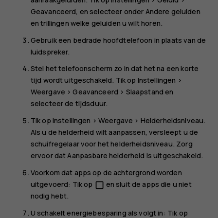
Geavanceerd
, en selecteer onder
Andere geluiden
en trillingen
welke geluiden u wilt horen.
Gebruik een bedrade hoofdtelefoon in plaats van de
luidspreker.
Stel het telefoonscherm zo in dat het na een korte
tijd wordt uitgeschakeld. Tik op
Instellingen
>
Weergave
>
Geavanceerd
>
Slaapstand
en
selecteer de tijdsduur.
Tik op
Instellingen
>
Weergave
>
Helderheidsniveau
.
Als u de helderheid wilt aanpassen, versleept u de
schuifregelaar voor het helderheidsniveau. Zorg
ervoor dat
Aanpasbare helderheid
is uitgeschakeld.
Voorkom dat apps op de achtergrond worden
uitgevoerd: Tik op
en sluit de apps die u niet
check_box_outline_blank
nodig hebt.
U schakelt energiebesparing als volgt in: Tik op