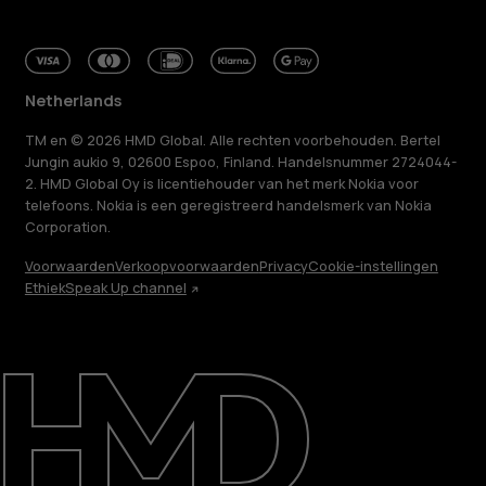
Netherlands
TM en © 2026 HMD Global. Alle rechten voorbehouden. Bertel
Jungin aukio 9, 02600 Espoo, Finland. Handelsnummer 2724044-
2. HMD Global Oy is licentiehouder van het merk Nokia voor
telefoons. Nokia is een geregistreerd handelsmerk van Nokia
Corporation.
Voorwaarden
Verkoopvoorwaarden
Privacy
Cookie-instellingen
Ethiek
Speak Up channel
Over ons
Herstellen, hergebruiken, recyclen
Duurzaamheid
Klantenservice
Netherlands