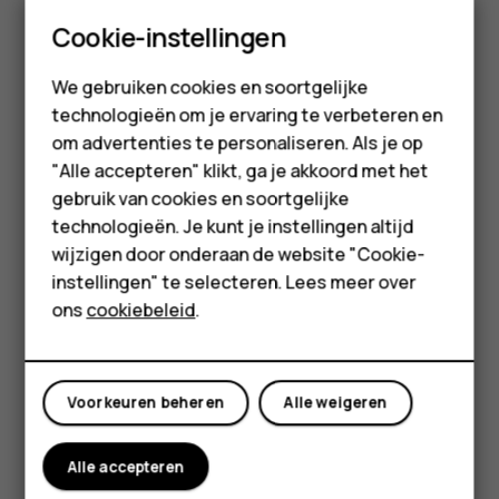
Doe het volgende in Chrome:
Smartphones
Cookie-instellingen
Tik op het vak naast de adresbalk.
Feature phones
We gebruiken cookies en soortgelijke
Tik op het gewenste tabblad.
technologieën om je ervaring te verbeteren en
Accessoires
om advertenties te personaliseren. Als je op
Een tabblad sluiten
HMD Terra M
"Alle accepteren" klikt, ga je akkoord met het
Doe het volgende in Chrome:
gebruik van cookies en soortgelijke
Voor bedrijven
Tik op het vak naast de adresbalk.
technologieën. Je kunt je instellingen altijd
wijzigen door onderaan de website "Cookie-
Tablets
Tik op
X
op het tabblad dat u wilt sluiten.
instellingen" te selecteren. Lees meer over
Shop
Zoeken op het web
ons
cookiebeleid
.
Verken het web en de buitenwereld met Google Zoeken. U
Mijn account
kunt het toetsenbord gebruiken om uw trefwoorden te
schrijven.
Voorkeuren beheren
Alle weigeren
Doe het volgende in Chrome:
Alle accepteren
Tik op de zoekbalk.