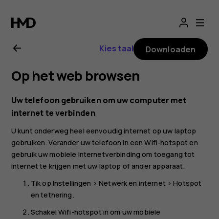
Gebruikershandle
voor
Kies taal
Downloaden
Nokia
Op het web browsen
2.1
Uw telefoon gebruiken om uw computer met
internet te verbinden
U kunt onderweg heel eenvoudig internet op uw laptop
gebruiken. Verander uw telefoon in een Wifi-hotspot en
gebruik uw mobiele internetverbinding om toegang tot
internet te krijgen met uw laptop of ander apparaat.
Tik op
Instellingen
>
Netwerk en internet
>
Hotspot
en tethering
.
Schakel
Wifi-hotspot
in om uw mobiele