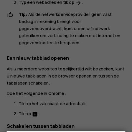
Typ een webadres en tik op
.
arrow_forward
Tip:
Als de netwerkserviceprovider geen vast
bedrag in rekening brengt voor
gegevensoverdracht, kunt u een wifinetwerk
gebruiken om verbinding te maken met internet en
gegevenskosten te besparen.
Een nieuw tabblad openen
Als u meerdere websites tegelijkertijd wilt bezoeken, kunt
u nieuwe tabbladen in de browser openen en tussen de
tabbladen schakelen.
Doe het volgende in Chrome:
Tik op het vak naast de adresbalk.
Tik op
.
add_box
Schakelen tussen tabbladen