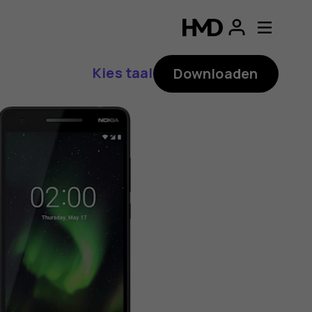
ding
p
Kies taal
Downloaden