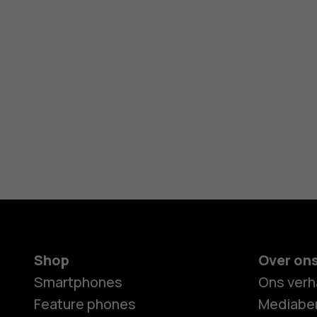
Shop
Over on
Smartphones
Ons verh
Feature phones
Mediaber