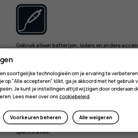
Gebruik alleen batterijen, laders en andere acce
voor gebruik met dit apparaat. Sluit geen incomp
ngen
HOUD HET APPARAAT DROOG
en soortgelijke technologieën om je ervaring te verbetere
 je op "Alle accepteren" klikt, ga je akkoord met het gebruik 
ieën. Je kunt je instellingen altijd wijzigen door onderaan 
cteren. Lees meer over ons
cookiebeleid
.
Voorkeuren beheren
Alle weigeren
Als uw apparaat waterbestendig is, vindt u meer i
specificaties.