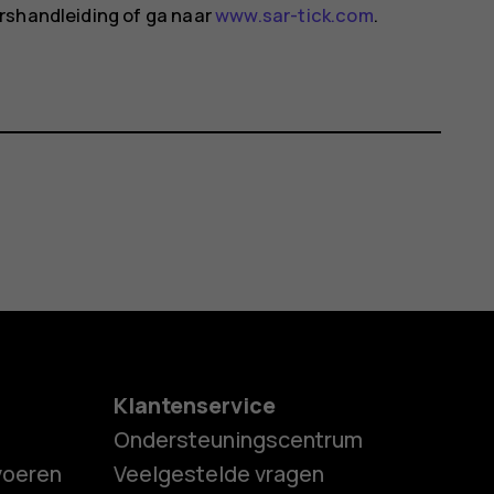
rshandleiding of ga naar
www.sar-tick.com
.
Klantenservice
Ondersteuningscentrum
tvoeren
Veelgestelde vragen