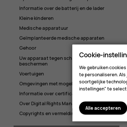
Informatie over de batterij en de lader
Kleine kinderen
Medische apparatuur
Geïmplanteerde medische apparaten
Gehoor
Cookie-instelli
Uw apparaat tegen schadelijke inhoud
beschermen
We gebruiken cookies 
Voertuigen
te personaliseren. Als
soortgelijke technolog
Omgevingen met mogelijk explosiegevaar
instellingen" te sele
Informatie over certificatie (SAR)
Over Digital Rights Management (DRM)
Alle accepteren
Copyrights en vermeldingen