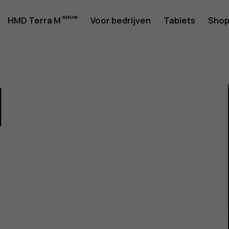
rshandlei
HMD Terra M
Voor bedrijven
Tablets
Sho
1