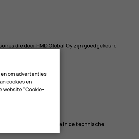
ssoires die door HMD Global Oy zijn goedgekeurd
atibele producten aan.
n en om advertenties
van cookies en
de website "Cookie-
nformatie over de IP-code in de technische